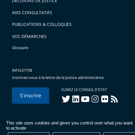
DÉCISIONS DE JUSTICE
AVIS CONSULTATIFS
PUBLICATIONS & COLLOQUES
VOS DÉMARCHES
Glossaire
INFOLETTRE
Inscrivez-vous à la lettre de la Justice administrative
SUIVEZ LE CONSEIL D'ETAT
S'inscrire
twitter
linkedIn
youtube
instagram
flickr
rss
This site uses cookies and gives you control over what you want
© Conseil d'État 2026 -
Mentions légales
-
Cookies
-
Données
to activate
personnelles
-
Publications administratives
-
Accessibilité :