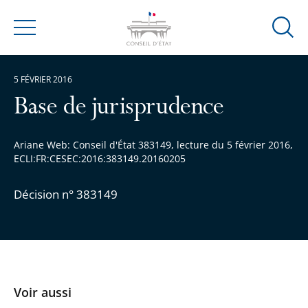
Ouvrir
Menu
la
modal
5 FÉVRIER 2016
de
reche
Base de jurisprudence
Ariane Web: Conseil d'État 383149, lecture du 5 février 2016,
ECLI:FR:CESEC:2016:383149.20160205
Décision n° 383149
Voir aussi