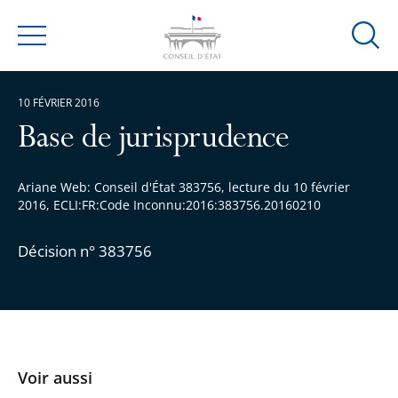
Ouvrir
Menu
la
modal
10 FÉVRIER 2016
de
reche
Base de jurisprudence
Ariane Web: Conseil d'État 383756, lecture du 10 février
2016, ECLI:FR:Code Inconnu:2016:383756.20160210
Décision n° 383756
Voir aussi