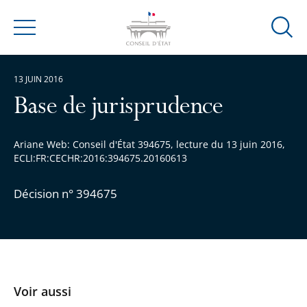
Ouvrir
Menu
la
modal
13 JUIN 2016
de
reche
Base de jurisprudence
Ariane Web: Conseil d'État 394675, lecture du 13 juin 2016,
ECLI:FR:CECHR:2016:394675.20160613
Décision n° 394675
Voir aussi