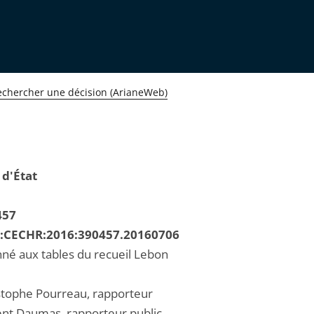
echercher une décision (ArianeWeb)
 d'État
457
R:CECHR:2016:390457.20160706
né aux tables du recueil Lebon
stophe Pourreau, rapporteur
ent Daumas, rapporteur public