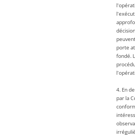
l'opéra
l'exécu
approfon
décision
peuvent,
porte at
fondé. 
procédu
l'opérat
4. En de
par la 
conform
intéres
observa
irrégul