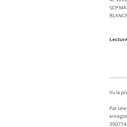
SCP MAT
BLANCPA
Lecture
Vu la pr
Par une 
enregis
390774 d