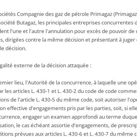
ociétés Compagnie des gaz de pétrole Primagaz (Primagaz) e
société Butagaz, les principales entreprises concurrentes d
t l'une et l'autre l'annulation pour excès de pouvoir de ce
s, dirigées contre la même décision et présentant à juger
le décision.
égalité externe de la décision attaquée :
emier lieu, l'Autorité de la concurrence, à laquelle une o
ar les articles L. 430-1 et L. 430-2 du code de code commer
ions de l'article L. 430-5 du même code, soit autoriser l'
ion effective d'engagements pris par les parties, soit, si el
ncurrence, engager un examen approfondi au terme duquel 
sation, le cas échéant assortie d'engagements, de prescript
itions prévues aux articles L. 430-6 et L. 430-7 du même c