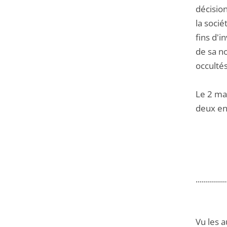
décision
la soci
fins d'i
de sa no
occulté
Le 2 ma
deux en
...............
Vu les a