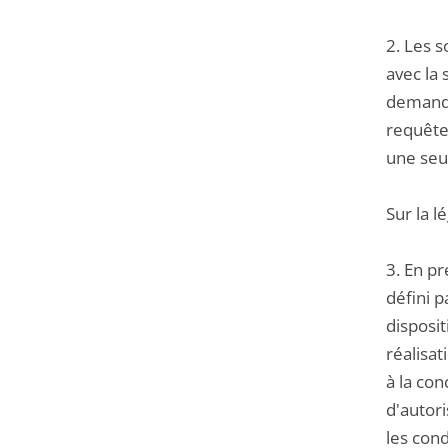
2. Les s
avec la 
demanden
requête
une seu
Sur la l
3. En pr
défini p
disposit
réalisat
à la co
d'autori
les cond