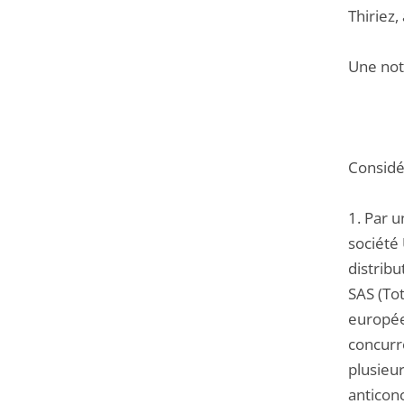
Thiriez,
Une note
Considér
1. Par u
société 
distribu
SAS (Tot
européen
concurr
plusieur
anticonc