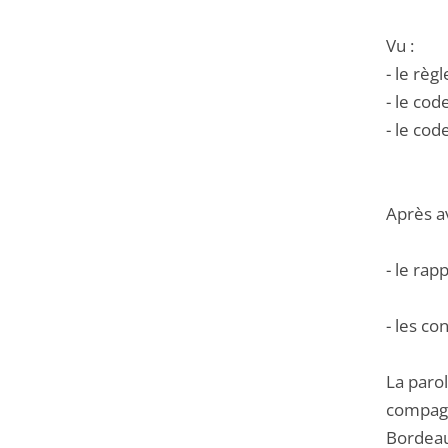
Vu :
- le règ
- le co
- le cod
Après a
- le ra
- les co
La parol
compagni
Bordeaux