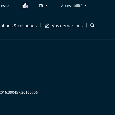
resse
FR
Accessibilité
cations & colloques
Vos démarches
Ouvrir
la
modale
de
recherche
R:2016:390457.20160706