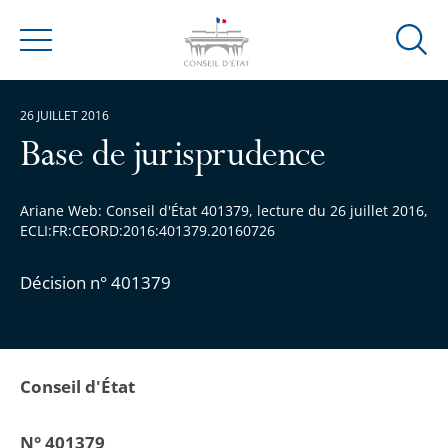
Ouvrir
Menu
la
modal
26 JUILLET 2016
de
reche
Base de jurisprudence
Ariane Web: Conseil d'État 401379, lecture du 26 juillet 2016,
ECLI:FR:CEORD:2016:401379.20160726
Décision n° 401379
Conseil d'État
N° 401379