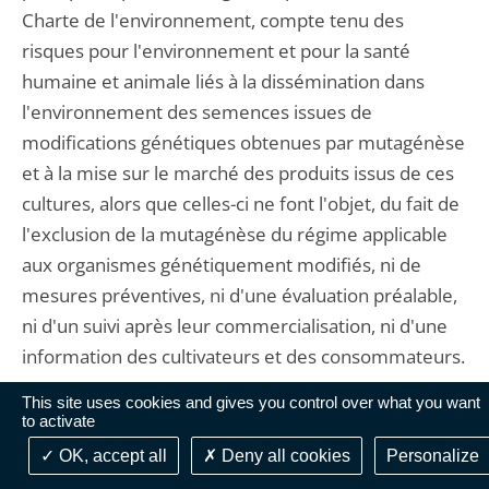
Charte de l'environnement, compte tenu des
risques pour l'environnement et pour la santé
humaine et animale liés à la dissémination dans
l'environnement des semences issues de
modifications génétiques obtenues par mutagénèse
et à la mise sur le marché des produits issus de ces
cultures, alors que celles-ci ne font l'objet, du fait de
l'exclusion de la mutagénèse du régime applicable
aux organismes génétiquement modifiés, ni de
mesures préventives, ni d'une évaluation préalable,
ni d'un suivi après leur commercialisation, ni d'une
information des cultivateurs et des consommateurs.
This site uses cookies and gives you control over what you want
En ce qui concerne l'office du juge :
to activate
OK, accept all
Deny all cookies
Personalize
16. Eu égard aux dispositions de l'article 88-1 de la