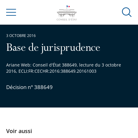
Ouvrir
Menu
la
modal
3 OCTOBRE 2016
de
reche
Base de jurisprudence
Ariane Web: Conseil d'État 388649, lecture du 3 octobre
2016, ECLI:FR:CECHR:2016:388649.20161003
Décision n° 388649
Voir aussi