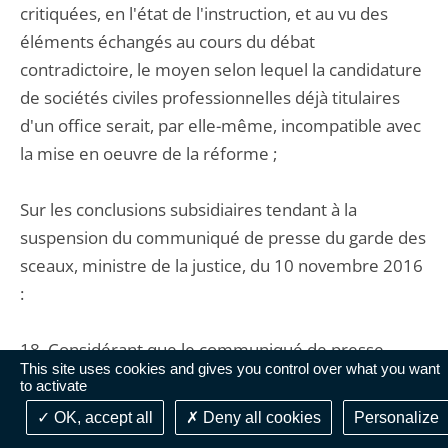
critiquées, en l'état de l'instruction, et au vu des
éléments échangés au cours du débat
contradictoire, le moyen selon lequel la candidature
de sociétés civiles professionnelles déjà titulaires
d'un office serait, par elle-même, incompatible avec
la mise en oeuvre de la réforme ;
Sur les conclusions subsidiaires tendant à la
suspension du communiqué de presse du garde des
sceaux, ministre de la justice, du 10 novembre 2016
:
18. Considérant que le communiqué de presse
This site uses cookies and gives you control over what you want
critiqué se borne à expliciter le contenu du décret
to activate
du 9 novembre 2016 ; qu'il n'a, dès lors, pas le
OK, accept all
Deny all cookies
Personalize
caractère d'une décision faisant grief ; que, les