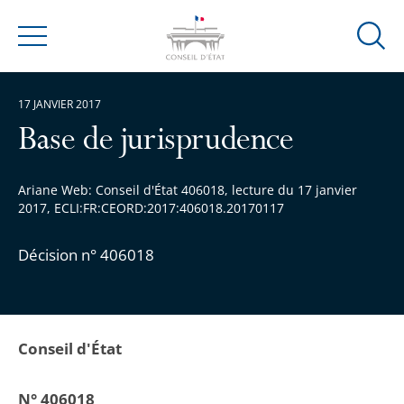
Ouvrir
Menu
la
modal
17 JANVIER 2017
de
reche
Base de jurisprudence
Ariane Web: Conseil d'État 406018, lecture du 17 janvier
2017, ECLI:FR:CEORD:2017:406018.20170117
Décision n° 406018
Conseil d'État
N° 406018