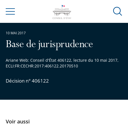
Ouvrir
Menu
la
modal
10 MAI 2017
de
reche
Base de jurisprudence
Ariane Web: Conseil d'État 406122, lecture du 10 mai 2017,
ECLI:FR:CECHR:2017:406122.20170510
Décision n° 406122
Voir aussi