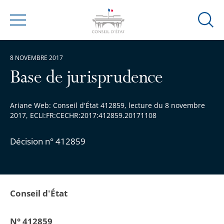
Ouvrir
Menu
la
modal
8 NOVEMBRE 2017
de
reche
Base de jurisprudence
Ariane Web: Conseil d'État 412859, lecture du 8 novembre
2017, ECLI:FR:CECHR:2017:412859.20171108
Décision n° 412859
Conseil d'État
N° 412859