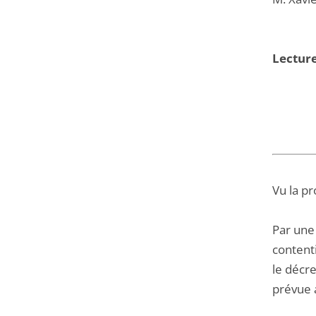
Lectur
Vu la pr
Par une
content
le décr
prévue a