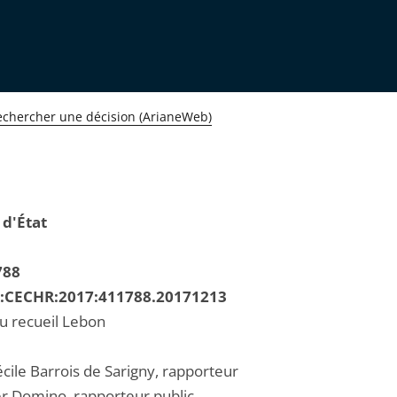
echercher une décision (ArianeWeb)
 d'État
788
R:CECHR:2017:411788.20171213
au recueil Lebon
ile Barrois de Sarigny, rapporteur
er Domino, rapporteur public