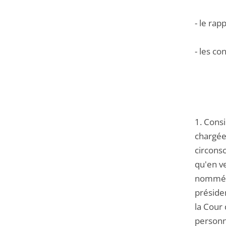
- le ra
- les co
1. Consi
chargée 
circonsc
qu'en ve
nommées
préside
la Cour 
personn