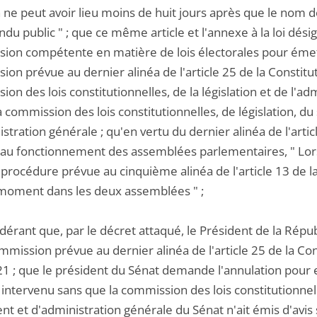
n ne peut avoir lieu moins de huit jours après que le nom 
endu public " ; que ce même article et l'annexe à la loi d
ion compétente en matière de lois électorales pour émett
on prévue au dernier alinéa de l'article 25 de la Constituti
on des lois constitutionnelles, de la législation et de l'a
a commission des lois constitutionnelles, de législation, d
istration générale ; qu'en vertu du dernier alinéa de l'ar
e au fonctionnement des assemblées parlementaires, " Lor
 procédure prévue au cinquième alinéa de l'article 13 de la 
ment dans les deux assemblées " ;
dérant que, par le décret attaqué, le Président de la Répu
mmission prévue au dernier alinéa de l'article 25 de la C
21 ; que le président du Sénat demande l'annulation pour e
t intervenu sans que la commission des lois constitutionnell
t et d'administration générale du Sénat n'ait émis d'avis 