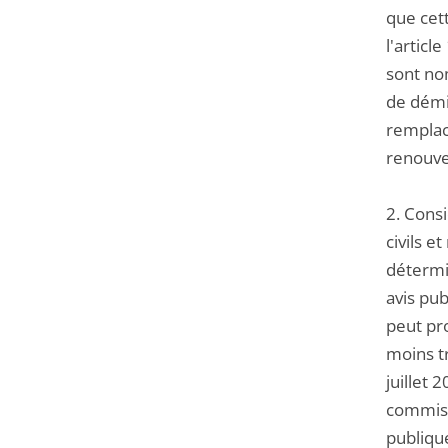
que cet
l'articl
sont nom
de démi
remplac
renouvel
2. Cons
civils e
détermi
avis pu
peut pr
moins tr
juillet 
commiss
publique