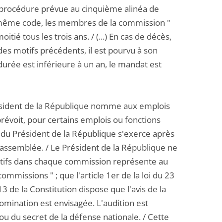
 procédure prévue au cinquième alinéa de
2 du même code, les membres de la commission "
ié tous les trois ans. / (...) En cas de décès,
s motifs précédents, il est pourvu à son
urée est inférieure à un an, le mandat est
 Président de la République nomme aux emplois
e prévoit, pour certains emplois ou fonctions
 du Président de la République s'exerce après
ssemblée. / Le Président de la République ne
atifs dans chaque commission représente au
missions " ; que l'article 1er de la loi du 23
 13 de la Constitution dispose que l'avis de la
omination est envisagée. L'audition est
ou du secret de la défense nationale. / Cette