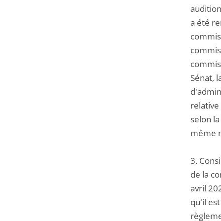
auditio
a été r
commiss
commissi
commissi
Sénat, l
d'admin
relativ
selon la
même mo
3. Consi
de la co
avril 20
qu'il es
règlemen