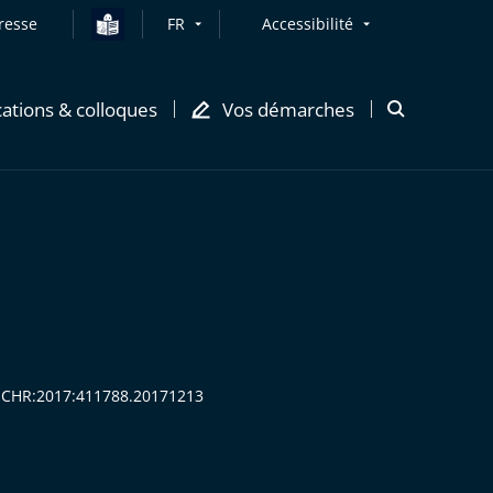
resse
FR
Accessibilité
cations & colloques
Vos démarches
Ouvrir
la
modale
de
recherche
:CECHR:2017:411788.20171213