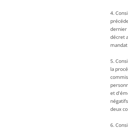
4. Consi
précéde
dernier 
décret a
mandat d
5. Cons
la procé
commiss
personn
et d'éme
négatif
deux co
6. Consi