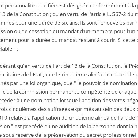
te personnalité qualifiée est désignée conformément à la
e 13 de la Constitution ; qu'en vertu de l'article L. 567-
més pour une durée de six ans. Ils sont renouvelés par moit
ssion ou de cessation du mandat d'un membre pour l'un de
ement pour la durée du mandat restant à courir. Si cette d
able " ;
idérant qu'en vertu de l'article 13 de la Constitution, le
t militaires de l'Etat ; que le cinquième alinéa de cet articl
nés par une loi organique, que " le pouvoir de nomination
blic de la commission permanente compétente de chaque a
océder à une nomination lorsque l'addition des votes nég
ois cinquièmes des suffrages exprimés au sein des deux com
2010 relative à l'application du cinquième alinéa de l'article
ion " est précédé d'une audition de la personne dont la n
 sous réserve de la préservation du secret professionnel 