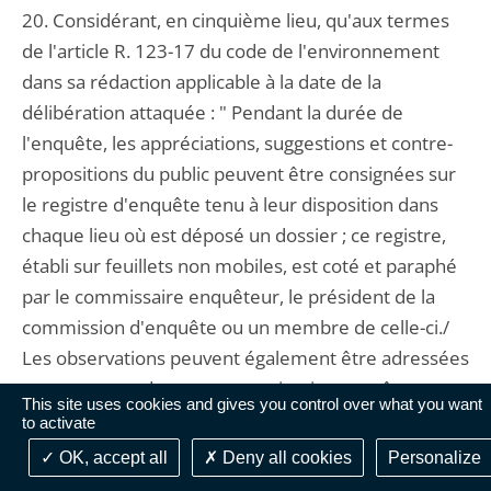
20. Considérant, en cinquième lieu, qu'aux termes
de l'article R. 123-17 du code de l'environnement
dans sa rédaction applicable à la date de la
délibération attaquée : " Pendant la durée de
l'enquête, les appréciations, suggestions et contre-
propositions du public peuvent être consignées sur
le registre d'enquête tenu à leur disposition dans
chaque lieu où est déposé un dossier ; ce registre,
établi sur feuillets non mobiles, est coté et paraphé
par le commissaire enquêteur, le président de la
commission d'enquête ou un membre de celle-ci./
Les observations peuvent également être adressées
par correspondance au commissaire enquêteur ou
This site uses cookies and gives you control over what you want
au président de la commission d'enquête au siège
to activate
de l'enquête ; elles y sont tenues à la disposition du
OK, accept all
Deny all cookies
Personalize
public. En outre, les observations du public sont