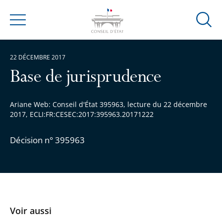
Ouvrir
Menu
la
modal
22 DÉCEMBRE 2017
de
reche
Base de jurisprudence
Ariane Web: Conseil d'État 395963, lecture du 22 décembre
2017, ECLI:FR:CESEC:2017:395963.20171222
Décision n° 395963
Voir aussi