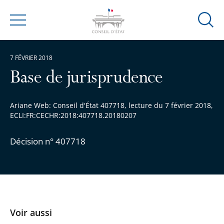
Ouvrir
Menu
la
modal
7 FÉVRIER 2018
de
reche
Base de jurisprudence
Ariane Web: Conseil d'État 407718, lecture du 7 février 2018,
ECLI:FR:CECHR:2018:407718.20180207
Décision n° 407718
Voir aussi