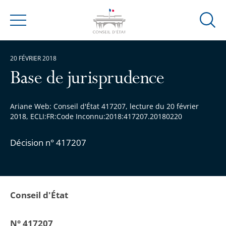
Ouvrir
Menu
la
modal
20 FÉVRIER 2018
de
reche
Base de jurisprudence
Ariane Web: Conseil d'État 417207, lecture du 20 février
2018, ECLI:FR:Code Inconnu:2018:417207.20180220
Décision n° 417207
Conseil d'État
N° 417207