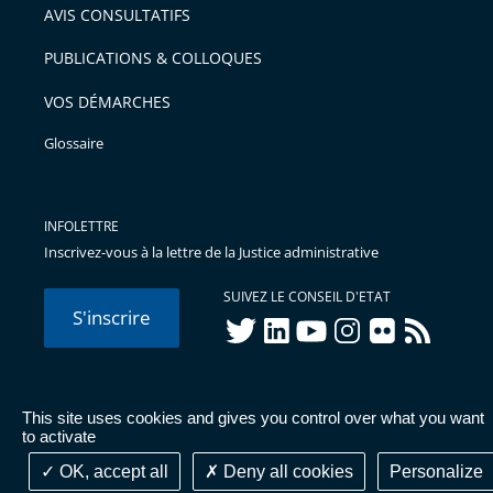
AVIS CONSULTATIFS
PUBLICATIONS & COLLOQUES
VOS DÉMARCHES
Glossaire
INFOLETTRE
Inscrivez-vous à la lettre de la Justice administrative
SUIVEZ LE CONSEIL D'ETAT
S'inscrire
twitter
linkedIn
youtube
instagram
flickr
rss
This site uses cookies and gives you control over what you want
© Conseil d'État 2026 -
Mentions légales
-
Cookies
-
Données
to activate
personnelles
-
Publications administratives
-
Accessibilité :
partiellement conforme
OK, accept all
Deny all cookies
Personalize