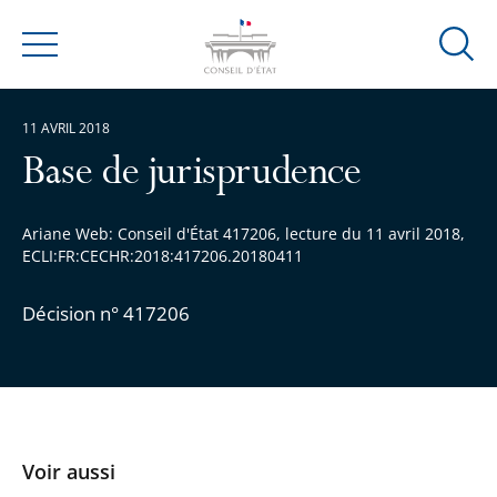
Ouvrir
Menu
la
modal
11 AVRIL 2018
de
reche
Base de jurisprudence
Ariane Web: Conseil d'État 417206, lecture du 11 avril 2018,
ECLI:FR:CECHR:2018:417206.20180411
Décision n° 417206
Voir aussi