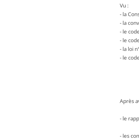
Vu :
- la Co
- la co
- le cod
- le cod
- la loi
- le cod
Après a
- le ra
- les co