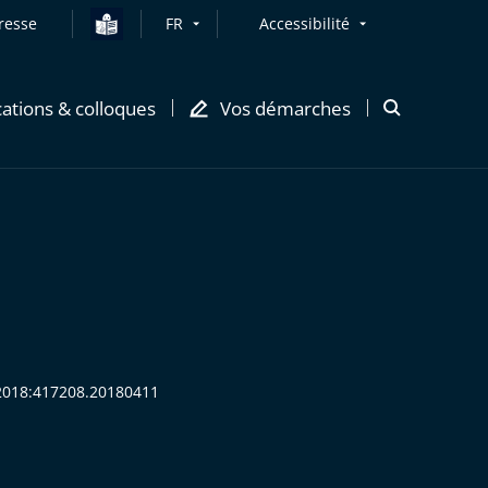
resse
FR
Accessibilité
cations & colloques
Vos démarches
Ouvrir
la
modale
de
recherche
R:2018:417208.20180411