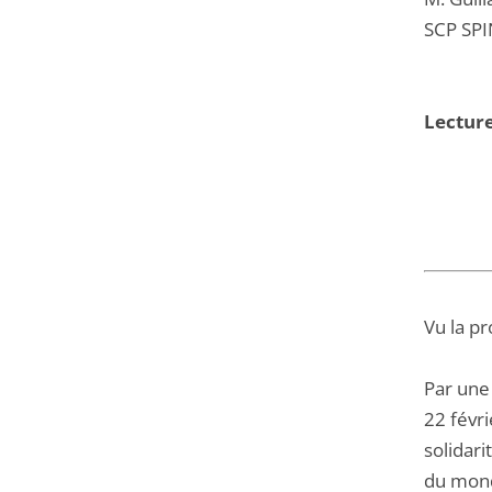
SCP SPI
Lecture
Vu la pr
Par une
22 févri
solidari
du mond