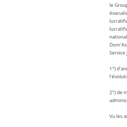
le Grou
évacués)
lucratif
lucratif
national
Dom'Asil
Service 
1°) d'an
l'évolu
2°) de m
administ
Vu les a