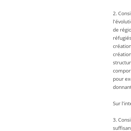
2. Cons
l'évolu
de régi
réfugié
création
créatio
structur
comporte
pour exc
donnant
Sur l'in
3. Consi
suffisan