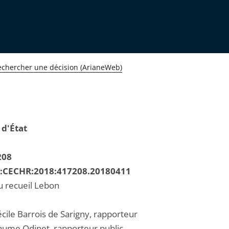
echercher une décision (ArianeWeb)
 d'État
208
R:CECHR:2018:417208.20180411
u recueil Lebon
ile Barrois de Sarigny, rapporteur
laume Odinet, rapporteur public