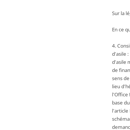
Sur la l
En ce q
4. Consi
d'asile
d'asile 
de fina
sens de 
lieu d'
l'Office
base du
l'articl
schéma 
demandeu