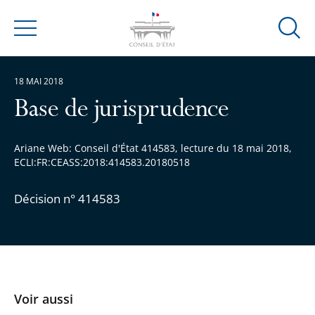
Ouvrir
Menu
la
modal
18 MAI 2018
de
reche
Base de jurisprudence
Ariane Web: Conseil d'État 414583, lecture du 18 mai 2018,
ECLI:FR:CEASS:2018:414583.20180518
Décision n° 414583
Voir aussi