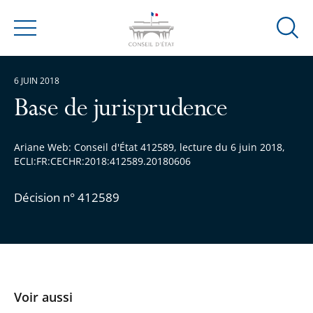
Ouvrir
Menu
la
modal
6 JUIN 2018
de
reche
Base de jurisprudence
Ariane Web: Conseil d'État 412589, lecture du 6 juin 2018,
ECLI:FR:CECHR:2018:412589.20180606
Décision n° 412589
Voir aussi