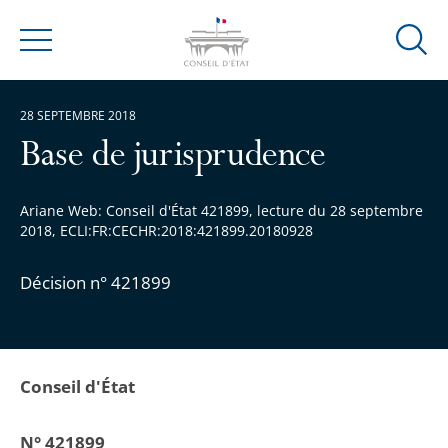
Ouvrir
Menu
la
modal
28 SEPTEMBRE 2018
de
reche
Base de jurisprudence
Ariane Web: Conseil d'État 421899, lecture du 28 septembre
2018, ECLI:FR:CECHR:2018:421899.20180928
Décision n° 421899
Conseil d'État
N° 421899