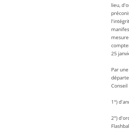
lieu, d'
préconis
l'intégr
manifest
mesures
compter
25 janvi
Par une 
départe
Conseil 
1°) d'a
2°) d'or
Flashbal