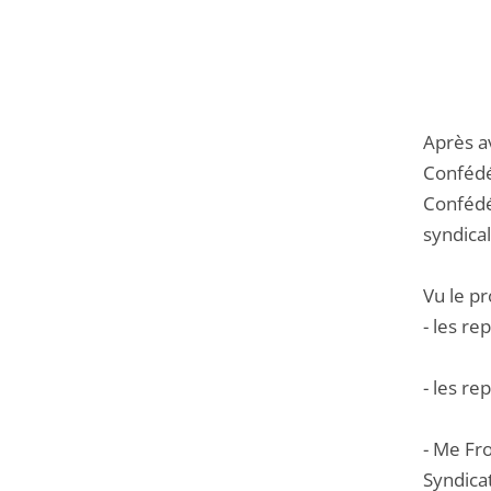
Après a
Confédér
Confédér
syndical
Vu le p
- les re
- les re
- Me Fro
Syndicat