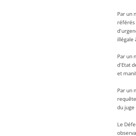
Par un 
référés 
d'urgen
illégale
Par un 
d'Etat d
et mani
Par un m
requête.
du juge 
Le Défen
observat