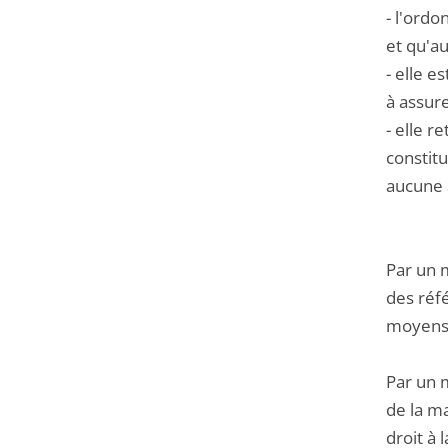
- l'ordo
et qu'au
- elle e
à assure
- elle r
constit
aucune 
Par un 
des réfé
moyens 
Par un m
de la m
droit à 