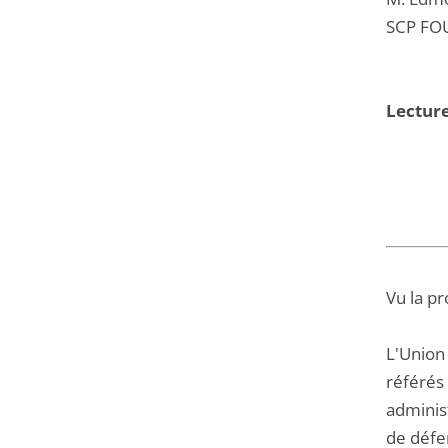
SCP FO
Lecture
Vu la pr
L'Union
référés 
administ
de défe