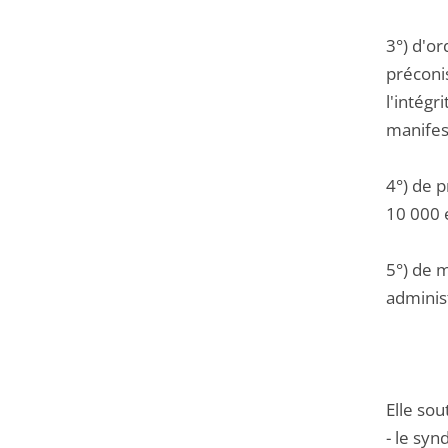
3°) d'or
préconis
l'intégr
manifest
4°) de 
10 000 e
5°) de m
administ
Elle sou
- le syn