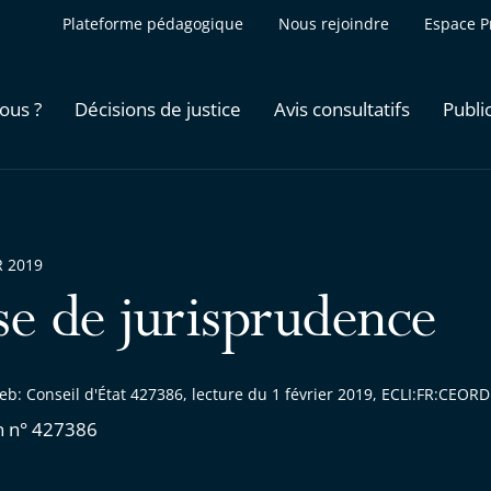
Plateforme pédagogique
Nous rejoindre
Espace P
ous ?
Décisions de justice
Avis consultatifs
Publi
R 2019
se de jurisprudence
eb: Conseil d'État 427386, lecture du 1 février 2019, ECLI:FR:CEO
n n° 427386