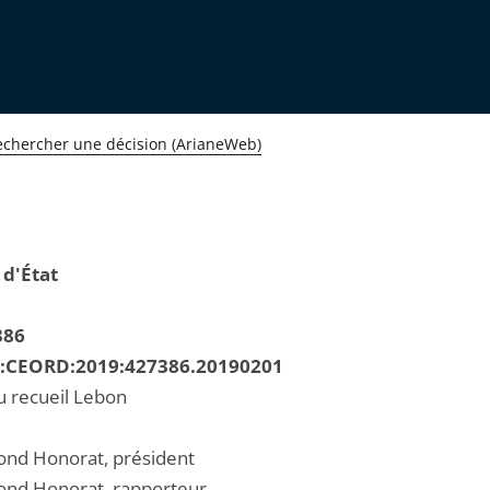
echercher une décision (ArianeWeb)
 d'État
386
R:CEORD:2019:427386.20190201
u recueil Lebon
nd Honorat, président
nd Honorat, rapporteur