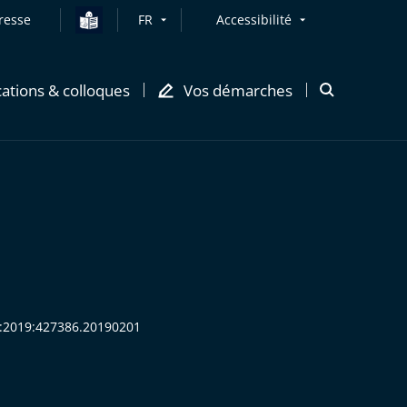
resse
FR
Accessibilité
cations & colloques
Vos démarches
Ouvrir
la
modale
de
recherche
RD:2019:427386.20190201