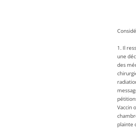
Considér
1. Il re
une déci
des méde
chirurgi
radiatio
message
pétition
Vaccin o
chambre 
plainte 