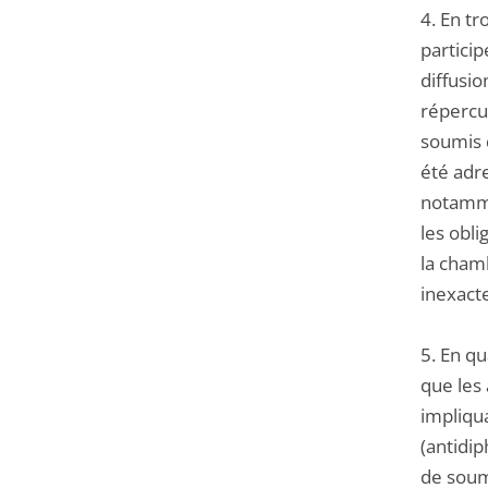
4. En tr
particip
diffusio
répercus
soumis q
été adr
notamme
les obli
la chamb
inexacte
5. En qu
que les 
impliqua
(antidip
de soume