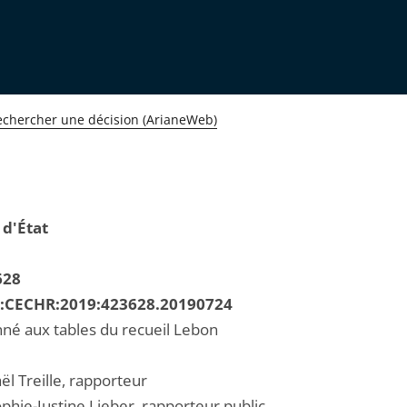
echercher une décision (ArianeWeb)
 d'État
628
R:CECHR:2019:423628.20190724
né aux tables du recueil Lebon
l Treille, rapporteur
hie-Justine Lieber, rapporteur public