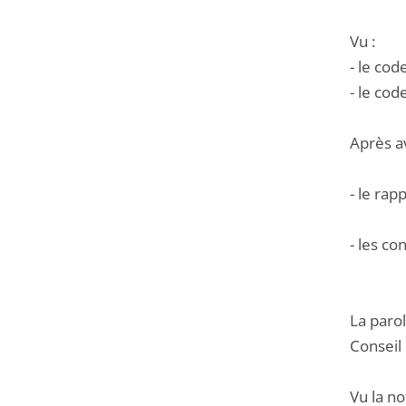
Vu :
- le cod
- le cod
Après a
- le rap
- les co
La parol
Conseil 
Vu la no