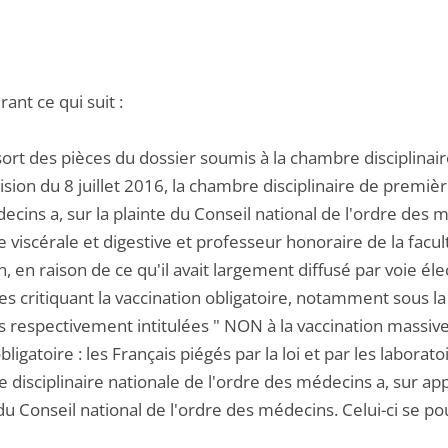
ant ce qui suit :
ssort des pièces du dossier soumis à la chambre disciplina
sion du 8 juillet 2016, la chambre disciplinaire de premiè
cins a, sur la plainte du Conseil national de l'ordre des mé
e viscérale et digestive et professeur honoraire de la facu
n, en raison de ce qu'il avait largement diffusé par voie é
s critiquant la vaccination obligatoire, notamment sous la
s respectivement intitulées " NON à la vaccination massive
bligatoire : les Français piégés par la loi et par les laborato
disciplinaire nationale de l'ordre des médecins a, sur appe
du Conseil national de l'ordre des médecins. Celui-ci se po