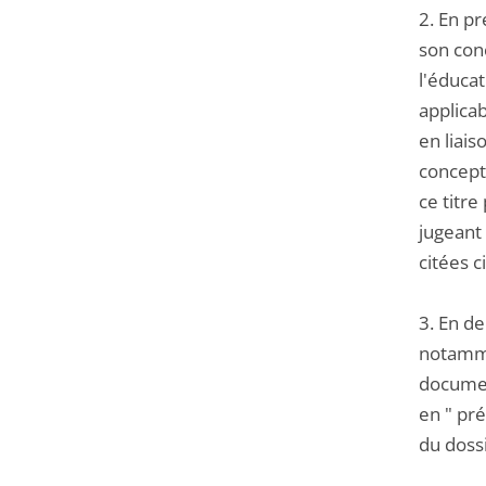
2. En pr
son conc
l'éducat
applicab
en liais
concepti
ce titre
jugeant 
citées c
3. En de
notammen
document
en " pré
du dossi