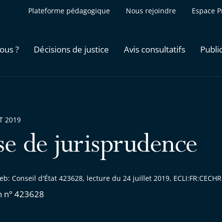
Plateforme pédagogique
Nous rejoindre
Espace P
ous ?
Décisions de justice
Avis consultatifs
Publi
ET 2019
se de jurisprudence
b: Conseil d'État 423628, lecture du 24 juillet 2019, ECLI:FR:CEC
n n° 423628