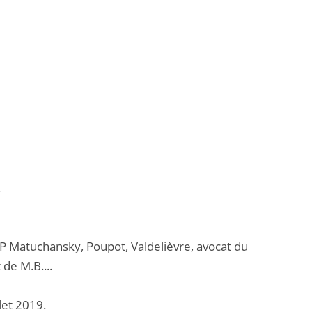
.
SCP Matuchansky, Poupot, Valdelièvre, avocat du
de M.B....
let 2019.