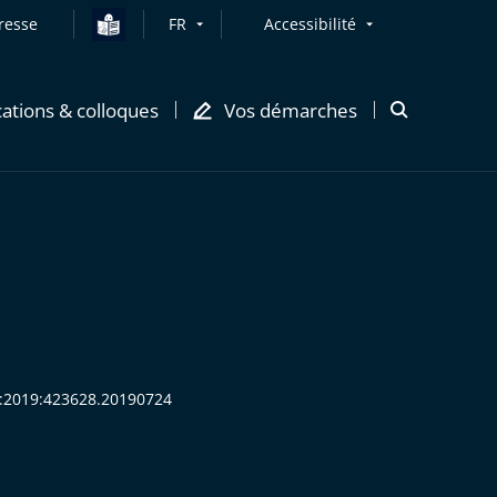
resse
FR
Accessibilité
cations & colloques
Vos démarches
Ouvrir
la
modale
de
recherche
HR:2019:423628.20190724