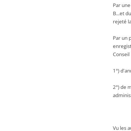
Par une 
B...et d
rejeté l
Par un 
enregis
Conseil 
1°) d'an
2°) de m
administ
Vu les a