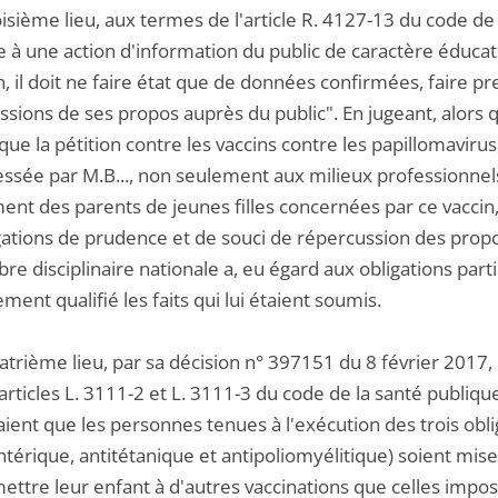
oisième lieu, aux termes de l'article R. 4127-13 du code de
e à une action d'information du public de caractère éducati
n, il doit ne faire état que de données confirmées, faire p
sions de ses propos auprès du public". En jugeant, alors qu'
ue la pétition contre les vaccins contre les papillomaviru
essée par M.B..., non seulement aux milieux professionnel
nt des parents de jeunes filles concernées par ce vacci
gations de prudence et de souci de répercussion des propos
re disciplinaire nationale a, eu égard aux obligations parti
ment qualifié les faits qui lui étaient soumis.
atrième lieu, par sa décision n° 397151 du 8 février 2017, 
articles L. 3111-2 et L. 3111-3 du code de la santé publiqu
ient que les personnes tenues à l'exécution des trois obli
htérique, antitétanique et antipoliomyélitique) soient mis
ttre leur enfant à d'autres vaccinations que celles imposé