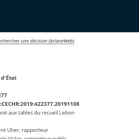
echercher une décision (ArianeWeb)
 d'État
377
R:CECHR:2019:422377.20191108
né aux tables du recueil Lebon
ent Uher, rapporteur
in Victor, rapporteur public