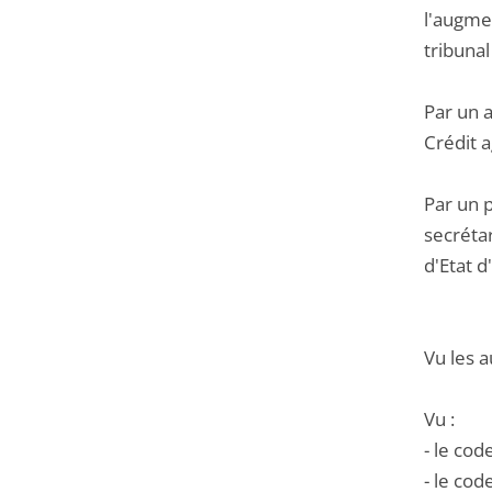
l'augme
tribuna
Par un a
Crédit a
Par un 
secrétar
d'Etat d
Vu les a
Vu :
- le co
- le cod