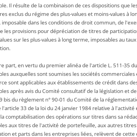
e. Il résulte de la combinaison de ces dispositions que le
itres exclus du régime des plus-values et moins-values à
, imposable dans les conditions de droit commun, de l'exer
e les provisions pour dépréciation de titres de participa
lues sur les plus-values à long terme, imposables au taux d
tion.
re part, en vertu du premier alinéa de l'article L. 511-35 d
les auxquelles sont soumises les sociétés commerciales en
e sont applicables aux établissements de crédit dans des 
es après avis du Comité consultatif de la législation et de
le 9 bis du règlement n° 90-01 du Comité de la réglementat
 l'article 33 de la loi du 24 janvier 1984 relative à l'activi
à la comptabilisation des opérations sur titres dans sa rédact
les aux titres de l'activité de portefeuille, aux autres titr
ation et parts dans les entreprises liées, relèvent de cette