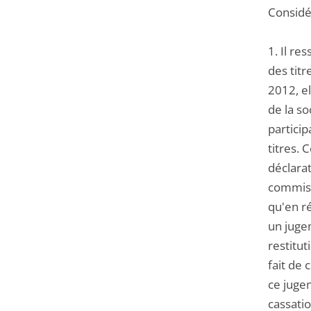
Considér
1. Il re
des titr
2012, el
de la so
partici
titres. 
déclarat
commis 
qu'en ré
un juge
restitut
fait de 
ce juge
cassatio