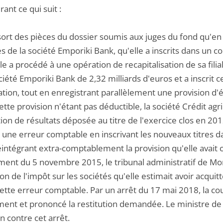
ant ce qui suit :
ssort des pièces du dossier soumis aux juges du fond qu'en
es de la société Emporiki Bank, qu'elle a inscrits dans un co
le a procédé à une opération de recapitalisation de sa fili
ciété Emporiki Bank de 2,32 milliards d'euros et a inscrit
pation, tout en enregistrant parallèlement une provision d
Cette provision n'étant pas déductible, la société Crédit a
ion de résultats déposée au titre de l'exercice clos en 20
une erreur comptable en inscrivant les nouveaux titres dan
intégrant extra-comptablement la provision qu'elle avait c
ment du 5 novembre 2015, le tribunal administratif de Mon
ion de l'impôt sur les sociétés qu'elle estimait avoir acquitt
cette erreur comptable. Par un arrêt du 17 mai 2018, la co
ment et prononcé la restitution demandée. Le ministre de l
n contre cet arrêt.