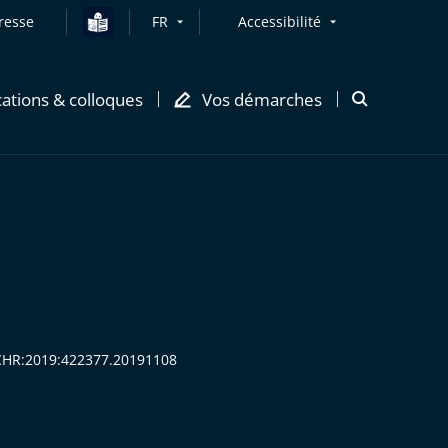
resse
FR
Accessibilité
cations & colloques
Vos démarches
Ouvrir
la
modale
de
recherche
ECHR:2019:422377.20191108