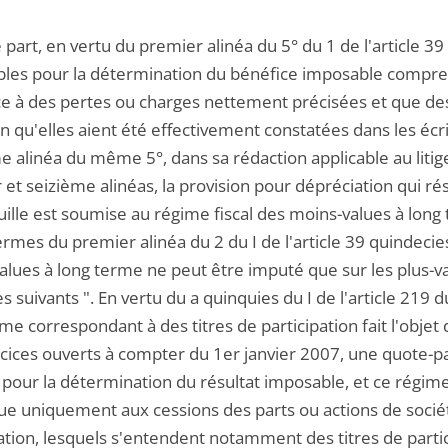
 part, en vertu du premier alinéa du 5° du 1 de l'article 3
bles pour la détermination du bénéfice imposable compren
ace à des pertes ou charges nettement précisées et que d
n qu'elles aient été effectivement constatées dans les écri
 alinéa du même 5°, dans sa rédaction applicable au litige
et seizième alinéas, la provision pour dépréciation qui r
ille est soumise au régime fiscal des moins-values à long t
termes du premier alinéa du 2 du I de l'article 39 quindec
alues à long terme ne peut être imputé que sur les plus-va
s suivants ". En vertu du a quinquies du I de l'article 21
me correspondant à des titres de participation fait l'obje
cices ouverts à compter du 1er janvier 2007, une quote-par
pour la détermination du résultat imposable, et ce régime
que uniquement aux cessions des parts ou actions de sociét
ation, lesquels s'entendent notamment des titres de partic