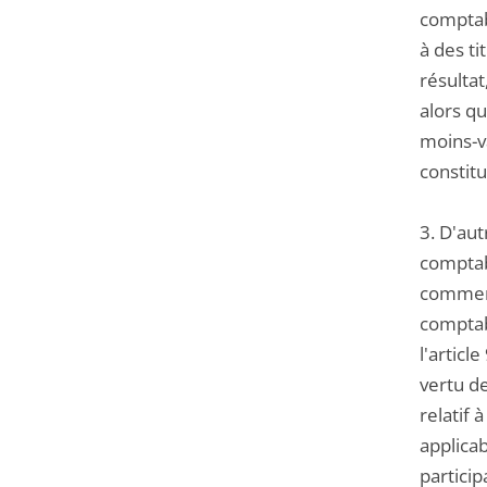
comptabl
à des t
résultat
alors qu
moins-va
constitu
3. D'aut
comptab
commerc
comptabl
l'artic
vertu de
relatif 
applicab
particip