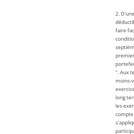
2. D'une
déducti
faire f
conditio
septième
premier 
portefeu
". Aux 
moins-v
exercice
long ter
les exer
compte 
s'appli
particip