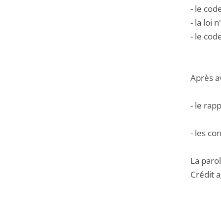
- le cod
- la loi
- le cod
Après a
- le rap
- les co
La parol
Crédit a