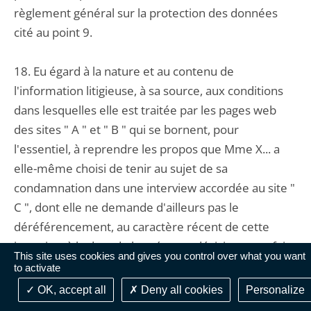
règlement général sur la protection des données
cité au point 9.
18. Eu égard à la nature et au contenu de
l'information litigieuse, à sa source, aux conditions
dans lesquelles elle est traitée par les pages web
des sites " A " et " B " qui se bornent, pour
l'essentiel, à reprendre les propos que Mme X... a
elle-même choisi de tenir au sujet de sa
condamnation dans une interview accordée au site "
C ", dont elle ne demande d'ailleurs pas le
déréférencement, au caractère récent de cette
interview à la date de la présente décision et au fait
This site uses cookies and gives you control over what you want
que l'intéressée a acquis une certaine notoriété en
to activate
jouant l'un des rôles principaux d'une série qui
OK, accept all
Deny all cookies
Personalize
continue d'être programmée sur la chaîne D, la CNIL