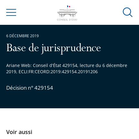
Ouvrir
Menu
la
modal
6 DÉCEMBRE 2019
de
reche
Base de jurisprudence
Ariane Web: Conseil d'État 429154, lecture du 6 décembre
2019, ECLI:FR:CEORD:2019:429154.20191206
Décision n° 429154
Voir aussi