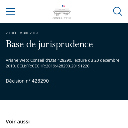
Ouvrir
Menu
la
modal
20 DÉCEMBRE 2019
de
reche
Base de jurisprudence
Ariane Web: Conseil d'État 428290, lecture du 20 décembre
2019, ECLI:FR:CECHR:2019:428290.20191220
Décision n° 428290
Voir aussi