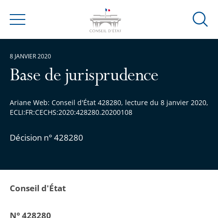
Ouvrir
Menu
la
modal
8 JANVIER 2020
de
reche
Base de jurisprudence
Ariane Web: Conseil d'État 428280, lecture du 8 janvier 2020,
ECLI:FR:CECHS:2020:428280.20200108
Décision n° 428280
Conseil d'État
N° 428280