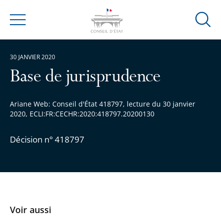
Ouvrir
Menu
la
modal
30 JANVIER 2020
de
reche
Base de jurisprudence
Ariane Web: Conseil d'État 418797, lecture du 30 janvier
2020, ECLI:FR:CECHR:2020:418797.20200130
Décision n° 418797
Voir aussi