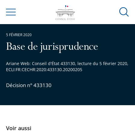
Ouvrir
Menu
la
modal
5 FÉVRIER 2020
de
reche
Base de jurisprudence
Ariane Web: Conseil d'État 433130, lecture du 5 février 2020,
ECLI:FR:CECHR:2020:433130.20200205
Décision n° 433130
Voir aussi