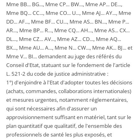
Mme BB... BG..., Mme CP... BW..., Mme AP... DE...,
Mme BQ... CC..., Mme CO... U..., Mme AJ... AY..., Mme
DD... AF..., Mme BF... CU..., Mme AS... BN..., Mme P...
AR..., Mme BP... R..., Mme CQ... AH..., Mme AS... CX...
DL..., Mme CZ... AV..., Mme AZ... CD..., Mme AQ...
BX..., Mme AU... A..., Mme N... CW..., Mme AK... BJ... et
Mme V... BI... demandent au juge des référés du
Conseil d'Etat, statuant sur le fondement de l'article
L. 521-2 du code de justice administrative :
1°) d'enjoindre à l'Etat d'adopter toutes les décisions
(achats, commandes, collaborations internationales)
et mesures urgentes, notamment réglementaires,
qui sont nécessaires afin d'assurer un
approvisionnement suffisant en matériel, tant sur le
plan quantitatif que qualitatif, de l'ensemble des
professionnels de santé les plus exposés, et