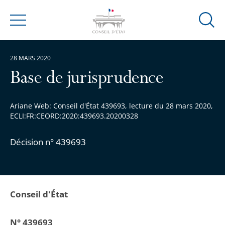
Ouvrir
Menu
la
modal
28 MARS 2020
de
reche
Base de jurisprudence
Ariane Web: Conseil d'État 439693, lecture du 28 mars 2020,
ECLI:FR:CEORD:2020:439693.20200328
Décision n° 439693
Conseil d'État
N° 439693