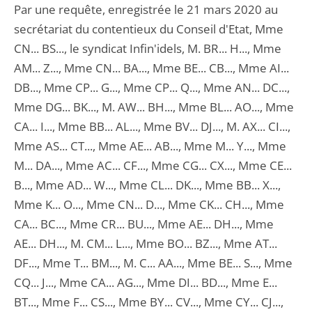
Par une requête, enregistrée le 21 mars 2020 au
secrétariat du contentieux du Conseil d'Etat, Mme
CN... BS..., le syndicat Infin'idels, M. BR... H..., Mme
AM... Z..., Mme CN... BA..., Mme BE... CB..., Mme AI...
DB..., Mme CP... G..., Mme CP... Q..., Mme AN... DC...,
Mme DG... BK..., M. AW... BH..., Mme BL... AO..., Mme
CA... I..., Mme BB... AL..., Mme BV... DJ..., M. AX... CI...,
Mme AS... CT..., Mme AE... AB..., Mme M... Y..., Mme
M... DA..., Mme AC... CF..., Mme CG... CX..., Mme CE...
B..., Mme AD... W..., Mme CL... DK..., Mme BB... X...,
Mme K... O..., Mme CN... D..., Mme CK... CH..., Mme
CA... BC..., Mme CR... BU..., Mme AE... DH..., Mme
AE... DH..., M. CM... L..., Mme BO... BZ..., Mme AT...
DF..., Mme T... BM..., M. C... AA..., Mme BE... S..., Mme
CQ... J..., Mme CA... AG..., Mme DI... BD..., Mme E...
BT..., Mme F... CS..., Mme BY... CV..., Mme CY... CJ...,