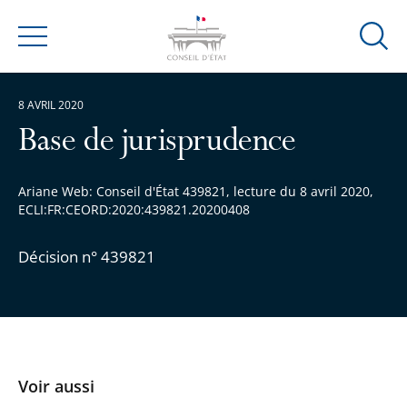
Ouvrir
Menu
la
modal
8 AVRIL 2020
de
reche
Base de jurisprudence
Ariane Web: Conseil d'État 439821, lecture du 8 avril 2020,
ECLI:FR:CEORD:2020:439821.20200408
Décision n° 439821
Voir aussi