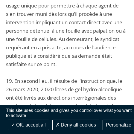
usage unique pour permettre à chaque agent de
s'en trouver muni dès lors qu'il procède à une
intervention impliquant un contact direct avec une
personne détenue, à une fouille avec palpation ou à
une fouille de cellules. Au demeurant, le syndicat
requérant en a pris acte, au cours de l'audience
publique et a considéré que sa demande était
satisfaite sur ce point.
19. En second lieu, il résulte de l'instruction que, le
26 mars 2020, 2 020 litres de gel hydro-alcoolique
ont été livrés aux directions interrégionales des
services pénitentiaires et que le ministère de la
This site uses cookies and gives you control over what you want
justice s'est engagé à en livrer, à destination des
to activate
personnels pénitentiaires, 2 500 litres par semaine.
OK, accept all
Deny all cookies
Personalize
Au demeurant, le syndicat requérant en a pris acte,