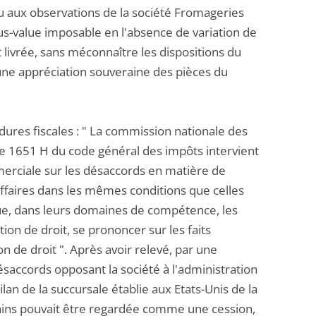
du aux observations de la société Fromageries
plus-value imposable en l'absence de variation de
st livrée, sans méconnaître les dispositions du
 à une appréciation souveraine des pièces du
édures fiscales : " La commission nationale des
icle 1651 H du code général des impôts intervient
mmerciale sur les désaccords en matière de
affaires dans les mêmes conditions que celles
t que, dans leurs domaines de compétence, les
n de droit, se prononcer sur les faits
 de droit ". Après avoir relevé, par une
saccords opposant la société à l'administration
ilan de la succursale établie aux Etats-Unis de la
ains pouvait être regardée comme une cession,