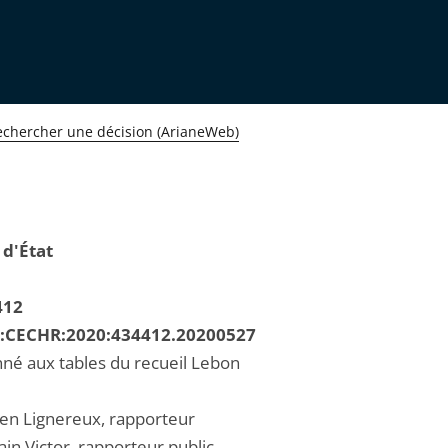
echercher une décision (ArianeWeb)
 d'État
412
R:CECHR:2020:434412.20200527
né aux tables du recueil Lebon
ien Lignereux, rapporteur
in Victor, rapporteur public