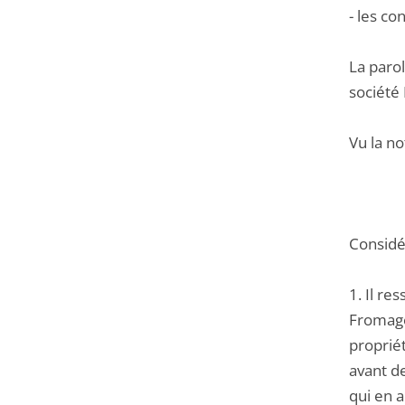
- les co
La paro
société
Vu la no
Considér
1. Il r
Fromager
proprié
avant de
qui en a