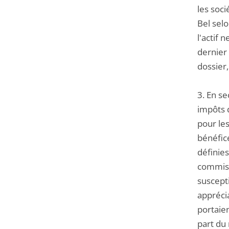
les soc
Bel selo
l'actif 
dernier 
dossier
3. En se
impôts d
pour le
bénéfice
définies
commiss
suscepti
appréci
portaien
part du