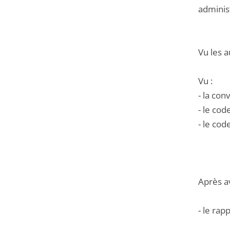
administ
Vu les a
Vu :
- la con
- le cod
- le co
Après a
- le rap