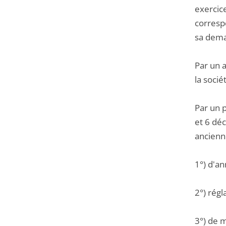
exercic
corresp
sa dema
Par un a
la socié
Par un 
et 6 déc
ancienn
1°) d'an
2°) régl
3°) de m