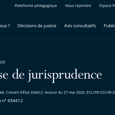
Plateforme pédagogique
Nous rejoindre
Espace P
ous ?
Décisions de justice
Avis consultatifs
Publi
020
se de jurisprudence
eb: Conseil d'État 434412, lecture du 27 mai 2020, ECLI:FR:CECHR
n n° 434412