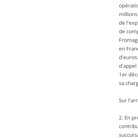
opérati
million
de l'exp
de compt
Fromage
en Franc
d'euros.
d'appel 
1er déc
sa char
Sur l'ar
2. En pr
contribu
succurs