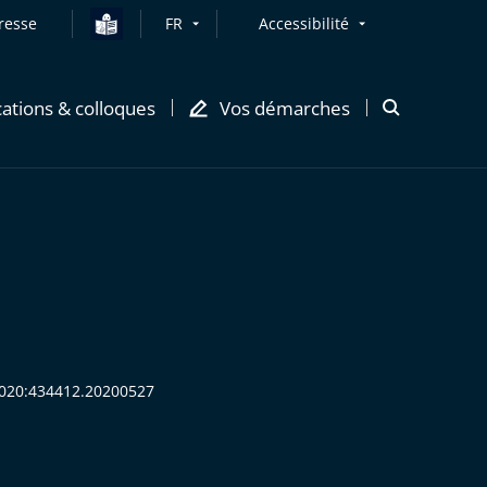
resse
FR
Accessibilité
cations & colloques
Vos démarches
Ouvrir
la
modale
de
recherche
:2020:434412.20200527