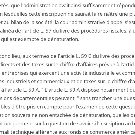
iétés, que l'administration avait ainsi suffisamment répon
n lesquelles cette inscription ne saurait faire naître une 
net au bilan de la société, la cour administrative d'appel s'e
alinéa de l'article L. 57 du livre des procédures fiscales,
, qui est exempte de dénaturation.
cond lieu, aux termes de l'article L. 59 C du livre des proc
irects et des taxes sur le chiffre d'affaires prévue à l'art
s entreprises qui exercent une activité industrielle et co
s industriels et commerciaux et de taxes sur le chiffre d'
 à l'article L. 59 A. " L'article L. 59 A dispose notammen
ions départementales peuvent, " sans trancher une questio
bles d'être pris en compte pour l'examen de cette question
ation souveraine non entachée de dénaturation, que les dé
t uniquement sur la question de savoir si l'inscription au b
 mali technique afférente aux fonds de commerce améric