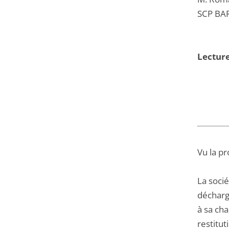
SCP BA
Lectur
Vu la pr
La soci
décharg
à sa cha
restitut