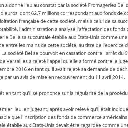
on a donné lieu au constat par la société Fromageries Bel
s d'euros, dont 62,7 millions correspondant aux fonds de c
loitation française de cette société, mais à celui de sa succ
abilité, l'administration a analysé l'affectation des fond
rie Bel à sa succursale établie aux Etats-Unis comme une c
e entre les mains de cette société, au titre de l'exercice
 La société Bel se pourvoit en cassation contre l'arrêt du 9
de Versailles a rejeté l'appel qu'elle a formé contre le ju
embre 2016 en tant qu'il avait rejeté sa demande de déc
ge par un avis de mise en recouvrement du 11 avril 2014.
rêt en tant qu'il se prononce sur la régularité de la procédu
emier lieu, en jugeant, après avoir relevé qu'il était indi
able que l'inscription des fonds de commerce américains pa
ale établie aux Etats-Unis devait être regardée comme un