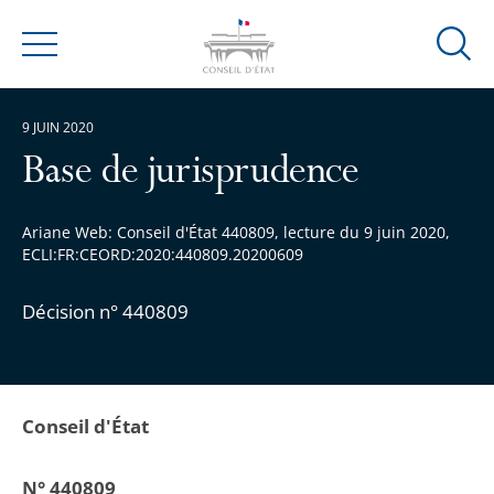
Ouvrir
Menu
la
modal
9 JUIN 2020
de
reche
Base de jurisprudence
Ariane Web: Conseil d'État 440809, lecture du 9 juin 2020,
ECLI:FR:CEORD:2020:440809.20200609
Décision n° 440809
Conseil d'État
N° 440809