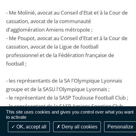
- Me Molinié, avocat au Conseil d'Etat et à la Cour de
cassation, avocat de la communauté
d'agglomération Amiens métropole ;
- Me Poupot, avocat au Conseil d'Etat et à la Cour de
cassation, avocat de la Ligue de football
professionnel et de la Fédération française de
football ;
- les représentants de la SA l'Olympique Lyonnais
groupe et de la SASU l'Olympique Lyonnais ;
- le représentant de la SASP Toulouse Football Club ;
- le représentant de la SASP Amiens Sporting Club
This site uses cookies and gives you control over what you want
Football ;
to activate
- le représentant de la communauté
OK, accept all
Deny all cookies
Personalize
d'agglomération Amiens métropole ;