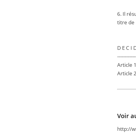
6. Il ré
titre de
D E C I D
------------
Article 
Article 
Voir a
http://