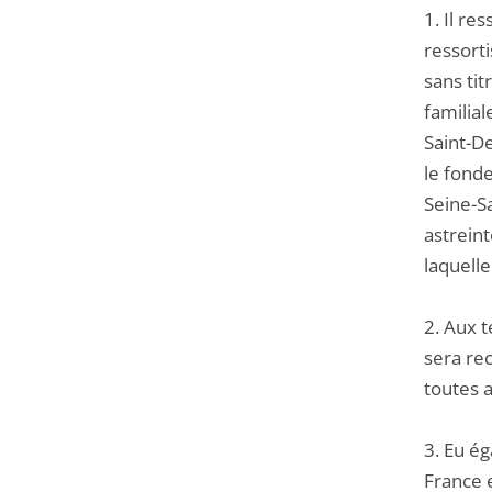
1. Il re
ressorti
sans tit
familial
Saint-De
le fonde
Seine-S
astreint
laquelle
2. Aux t
sera re
toutes a
3. Eu é
France e