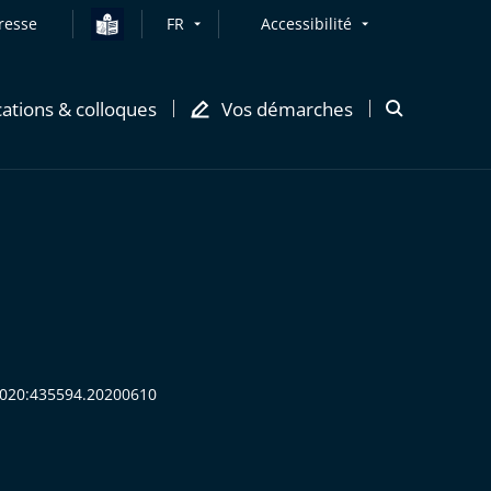
resse
FR
Accessibilité
cations & colloques
Vos démarches
Ouvrir
la
modale
de
recherche
:2020:435594.20200610