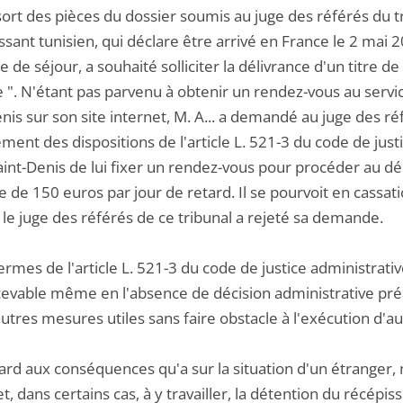
ssort des pièces du dossier soumis au juge des référés du tr
ssant tunisien, qui déclare être arrivé en France le 2 mai
re de séjour, a souhaité solliciter la délivrance d'un titre d
e ". N'étant pas parvenu à obtenir un rendez-vous au servi
nis sur son site internet, M. A... a demandé au juge des ré
ment des dispositions de l'article L. 521-3 du code de just
aint-Denis de lui fixer un rendez-vous pour procéder au d
e de 150 euros par jour de retard. Il se pourvoit en cass
 le juge des référés de ce tribunal a rejeté sa demande.
ermes de l'article L. 521-3 du code de justice administrati
cevable même en l'absence de décision administrative préa
utres mesures utiles sans faire obstacle à l'exécution d'a
gard aux conséquences qu'a sur la situation d'un étranger
t, dans certains cas, à y travailler, la détention du récépis