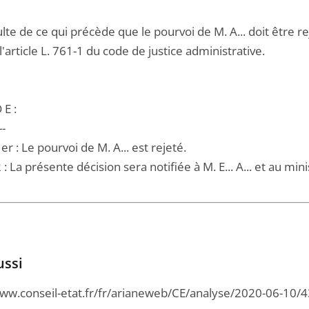
sulte de ce qui précède que le pourvoi de M. A... doit être
 l'article L. 761-1 du code de justice administrative.
 E :
--
1er : Le pourvoi de M. A... est rejeté.
2 : La présente décision sera notifiée à M. E... A... et au mini
ussi
www.conseil-etat.fr/fr/arianeweb/CE/analyse/2020-06-10/