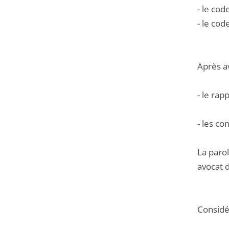
- le cod
- le co
Après a
- le rap
- les co
La parol
avocat d
Considér