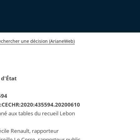
echercher une décision (ArianeWeb)
 d'État
594
R:CECHR:2020:435594.20200610
né aux tables du recueil Lebon
ile Renault, rapporteur
eille Le Corre, rapporteur public