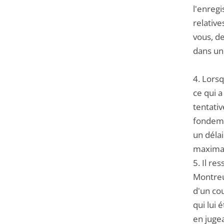
l'enregi
relative
vous, d
dans un 
4. Lorsq
ce qui a
tentati
fondeme
un délai
maximal 
5. Il re
Montreu
d'un cou
qui lui
en jugea