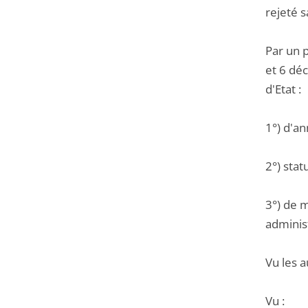
rejeté 
Par un 
et 6 déc
d'Etat :
1°) d'a
2°) stat
3°) de m
administ
Vu les a
Vu :