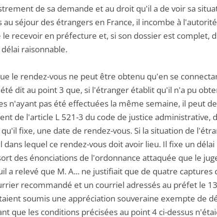
strement de sa demande et au droit qu'il a de voir sa situ
s au séjour des étrangers en France, il incombe à l'autorité
e le recevoir en préfecture et, si son dossier est complet
délai raisonnable.
ue le rendez-vous ne peut être obtenu qu'en se connectant 
 été dit au point 3 que, si l'étranger établit qu'il n'a pu o
ves n'ayant pas été effectuées la même semaine, il peut de
nt de l'article L 521-3 du code de justice administrative,
 qu'il fixe, une date de rendez-vous. Si la situation de l'étra
dans lequel ce rendez-vous doit avoir lieu. Il fixe un délai
ssort des énonciations de l'ordonnance attaquée que le jug
il a relevé que M. A... ne justifiait que de quatre captur
rrier recommandé et un courriel adressés au préfet le 13 s
 étaient soumis une appréciation souveraine exempte de dé
nt que les conditions précisées au point 4 ci-dessus n'éta