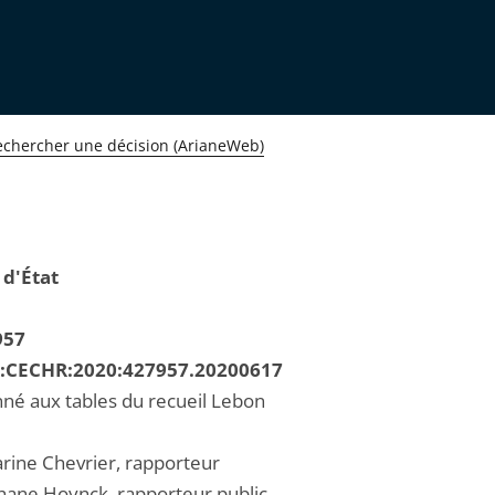
echercher une décision (ArianeWeb)
 d'État
957
R:CECHR:2020:427957.20200617
né aux tables du recueil Lebon
ine Chevrier, rapporteur
hane Hoynck, rapporteur public