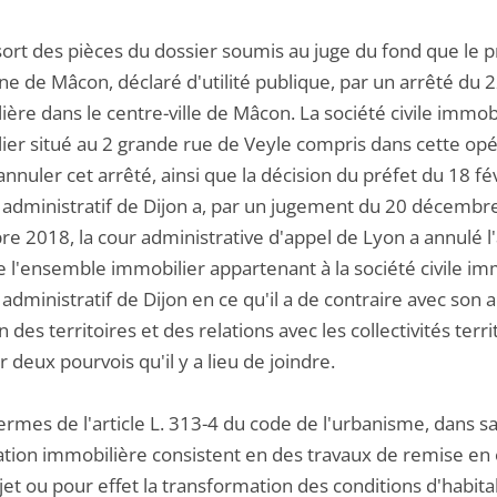
ssort des pièces du dossier soumis au juge du fond que le 
 de Mâcon, déclaré d'utilité publique, par un arrêté du 
ère dans le centre-ville de Mâcon. La société civile immo
ier situé au 2 grande rue de Veyle compris dans cette opé
annuler cet arrêté, ainsi que la décision du préfet du 18 f
l administratif de Dijon a, par un jugement du 20 décembr
 2018, la cour administrative d'appel de Lyon a annulé l'ar
e l'ensemble immobilier appartenant à la société civile i
 administratif de Dijon en ce qu'il a de contraire avec so
 des territoires et des relations avec les collectivités ter
r deux pourvois qu'il y a lieu de joindre.
ermes de l'article L. 313-4 du code de l'urbanisme, dans sa
ation immobilière consistent en des travaux de remise en 
jet ou pour effet la transformation des conditions d'habi