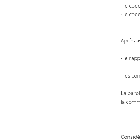
- le cod
- le co
Après a
- le rap
- les co
La parol
la commu
Considér