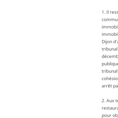
1. Il re
commune
immobili
immobil
Dijon d'
tribuna
décembre
publiqu
tribunal
cohésion
arrêt pa
2. Aux t
restaur
pour ob