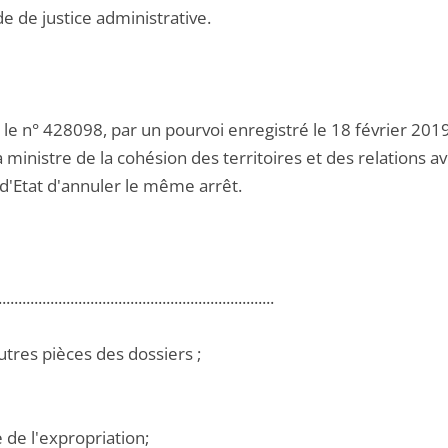
e de justice administrative.
s le n° 428098, par un pourvoi enregistré le 18 février 20
la ministre de la cohésion des territoires et des relations a
 d'Etat d'annuler le même arrêt.
.....................................................................
utres pièces des dossiers ;
e de l'expropriation;