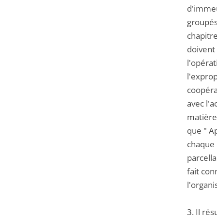
d'immeub
groupés
chapitre
doivent 
l'opérat
l'exprop
coopéra
avec l'
matière 
que " Ap
chaque 
parcella
fait con
l'organi
3. Il ré