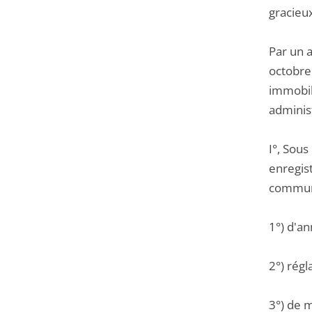
gracieu
Par un 
octobre
immobili
administ
I°, Sou
enregist
commune
1°) d'an
2°) régl
3°) de m