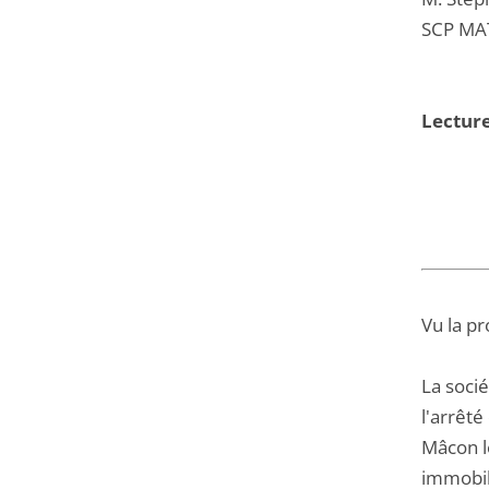
SCP MAT
Lecture
Vu la pr
La soci
l'arrêté
Mâcon l
immobili