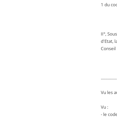
1 du cod
II°, Sou
d'Etat, 
Conseil
...............
Vu les a
Vu :
- le cod