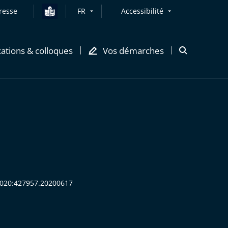
resse
FR
Accessibilité
cations & colloques
Vos démarches
Ouvrir
la
modale
de
recherche
:2020:427957.20200617