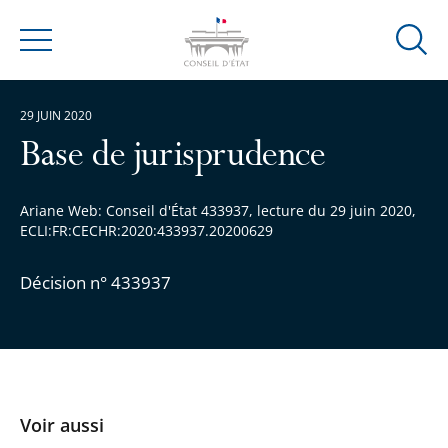
Ouvrir
Menu
la
modal
29 JUIN 2020
de
reche
Base de jurisprudence
Ariane Web: Conseil d'État 433937, lecture du 29 juin 2020,
ECLI:FR:CECHR:2020:433937.20200629
Décision n° 433937
Voir aussi