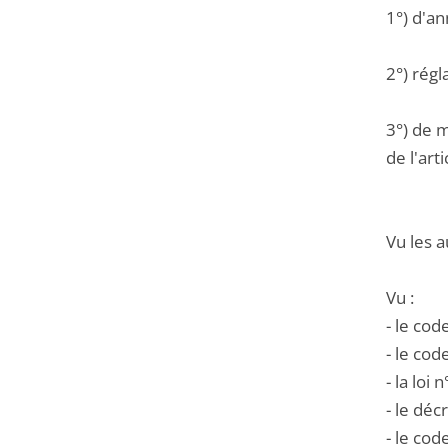
1°) d'an
2°) régl
3°) de m
de l'art
Vu les a
Vu :
- le cod
- le cod
- la loi
- le dé
- le co