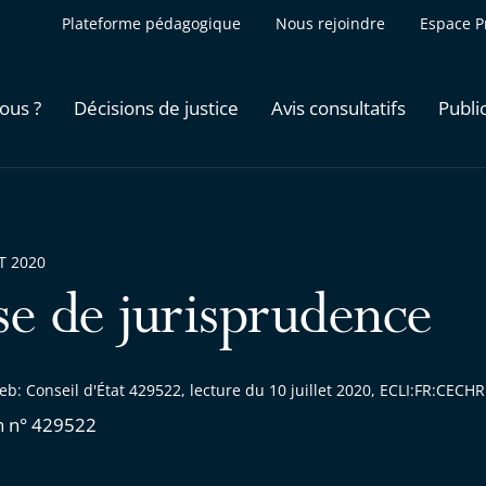
Plateforme pédagogique
Nous rejoindre
Espace P
ous ?
Décisions de justice
Avis consultatifs
Publi
ET 2020
se de jurisprudence
b: Conseil d'État 429522, lecture du 10 juillet 2020, ECLI:FR:CEC
n n° 429522