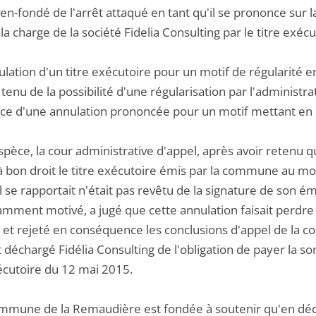
ien-fondé de l'arrêt attaqué en tant qu'il se prononce sur
la charge de la société Fidelia Consulting par le titre e
ulation d'un titre exécutoire pour un motif de régularité
enu de la possibilité d'une régularisation par l'administratio
nce d'une annulation prononcée pour un motif mettant en c
espèce, la cour administrative d'appel, après avoir retenu q
à bon droit le titre exécutoire émis par la commune au mot
l se rapportait n'était pas revêtu de la signature de son é
samment motivé, a jugé que cette annulation faisait perdre
 et rejeté en conséquence les conclusions d'appel de la c
t déchargé Fidélia Consulting de l'obligation de payer la
xécutoire du 12 mai 2015.
ommune de la Remaudière est fondée à soutenir qu'en dédui