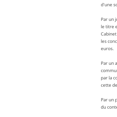
d'une s
Par un j
le titr
Cabinet 
les con
euros.
Par un 
commune
par la c
cette d
Par un 
du cont