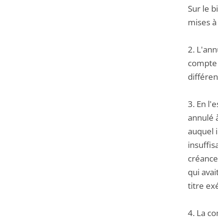
Sur le b
mises à 
2. L'ann
compte t
différe
3. En l'
annulé 
auquel i
insuffi
créance
qui avai
titre e
4. La c