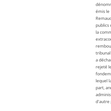
dénommé
émis le
Remaudi
publics
la comm
extracon
rembour
tribunal
a déchar
rejeté 
fondemen
lequel 
part, a
administ
d'autre 