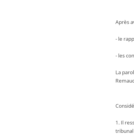
Après a
- le rap
- les co
La parol
Remaudi
Considér
1. Il r
tribunal