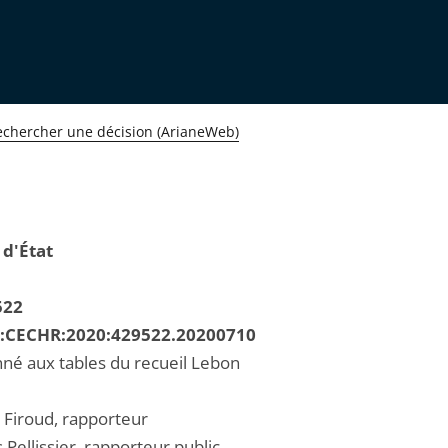
echercher une décision (ArianeWeb)
 d'État
522
R:CECHR:2020:429522.20200710
né aux tables du recueil Lebon
 Firoud, rapporteur
s Pellissier, rapporteur public