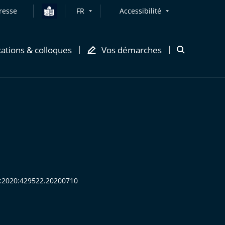
resse
FR
Accessibilité
cations & colloques
Vos démarches
Ouvrir
la
modale
de
recherche
HR:2020:429522.20200710