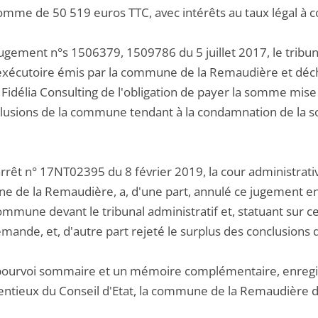
omme de 50 519 euros TTC, avec intérêts au taux légal à 
ugement n°s 1506379, 1509786 du 5 juillet 2017, le tribuna
e exécutoire émis par la commune de la Remaudière et décha
Fidélia Consulting de l'obligation de payer la somme mise à
clusions de la commune tendant à la condamnation de la 
arrêt n° 17NT02395 du 8 février 2019, la cour administrati
 de la Remaudière, a, d'une part, annulé ce jugement en 
ommune devant le tribunal administratif et, statuant sur ce
emande, et, d'autre part rejeté le surplus des conclusions
pourvoi sommaire et un mémoire complémentaire, enregistrés
entieux du Conseil d'Etat, la commune de la Remaudière d