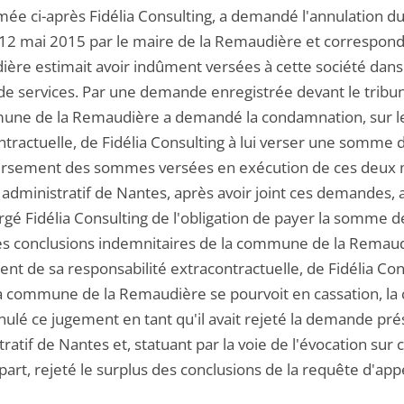
e ci-après Fidélia Consulting, a demandé l'annulation du
 12 mai 2015 par le maire de la Remaudière et correspo
ère estimait avoir indûment versées à cette société dans
 de services. Par une demande enregistrée devant le tribun
une de la Remaudière a demandé la condamnation, sur le
tractuelle, de Fidélia Consulting à lui verser une somme 
sement des sommes versées en exécution de ces deux mar
 administratif de Nantes, après avoir joint ces demandes, 
gé Fidélia Consulting de l'obligation de payer la somme de
les conclusions indemnitaires de la commune de la Remaud
t de sa responsabilité extracontractuelle, de Fidélia Cons
la commune de la Remaudière se pourvoit en cassation, la 
nnulé ce jugement en tant qu'il avait rejeté la demande pr
ratif de Nantes et, statuant par la voie de l'évocation sur
part, rejeté le surplus des conclusions de la requête d'a