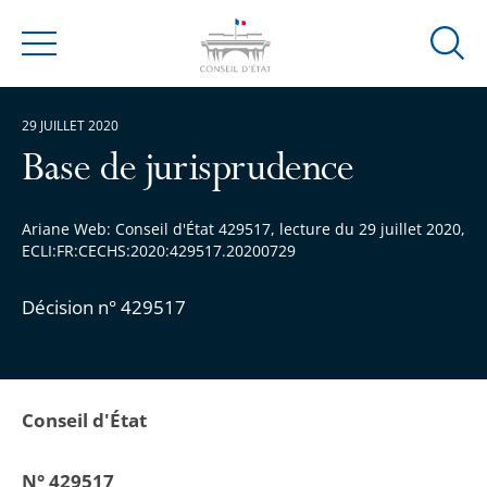
Ouvrir
Menu
la
modal
29 JUILLET 2020
de
reche
Base de jurisprudence
Ariane Web: Conseil d'État 429517, lecture du 29 juillet 2020,
ECLI:FR:CECHS:2020:429517.20200729
Décision n° 429517
Conseil d'État
N° 429517