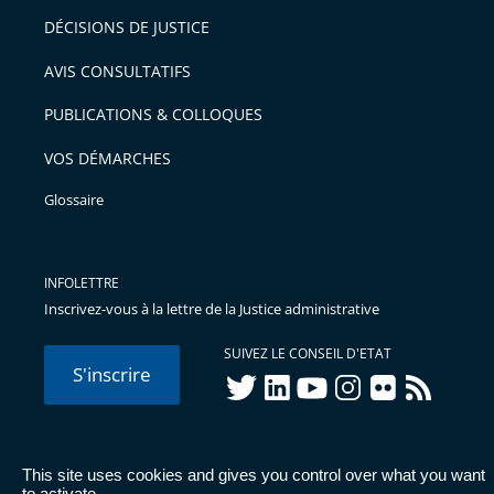
DÉCISIONS DE JUSTICE
AVIS CONSULTATIFS
PUBLICATIONS & COLLOQUES
VOS DÉMARCHES
Glossaire
INFOLETTRE
Inscrivez-vous à la lettre de la Justice administrative
SUIVEZ LE CONSEIL D'ETAT
S'inscrire
twitter
linkedIn
youtube
instagram
flickr
rss
This site uses cookies and gives you control over what you want
© Conseil d'État 2026 -
Mentions légales
-
Cookies
-
Données
to activate