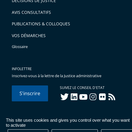
DÉCISIONS DE JUSTICE
AVIS CONSULTATIFS
PUBLICATIONS & COLLOQUES
VOS DÉMARCHES
Glossaire
INFOLETTRE
Inscrivez-vous à la lettre de la Justice administrative
SUIVEZ LE CONSEIL D'ETAT
S'inscrire
twitter
linkedIn
youtube
instagram
flickr
rss
This site uses cookies and gives you control over what you want
© Conseil d'État 2026 -
Mentions légales
-
Cookies
-
Données
to activate
personnelles
-
Publications administratives
-
Accessibilité :