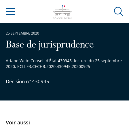
Ouvrir
Menu
la
modal
25 SEPTEMBRE 2020
de
reche
Base de jurisprudence
Ariane Web: Conseil d'État 430945, lecture du 25 septembre
2020, ECLI:FR:CECHR:2020:430945.20200925
Décision n° 430945
Voir aussi