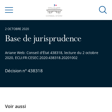
Ouvrir
Menu
la
modal
2 OCTOBRE 2020
de
reche
Base de jurisprudence
Ariane Web: Conseil d'État 438318, lecture du 2 octobre
2020, ECLI:FR:CESEC:2020:438318.20201002
Décision n° 438318
Voir aussi