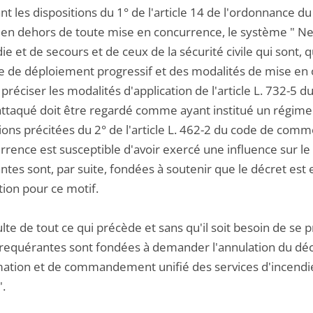
t les dispositions du 1° de l'article 14 de l'ordonnance du
 en dehors de toute mise en concurrence, le système " Nex
ie et de secours et de ceux de la sécurité civile qui sont, 
ie de déploiement progressif et des modalités de mise en o
préciser les modalités d'application de l'article L. 732-5 du
attaqué doit être regardé comme ayant institué un régime n
ions précitées du 2° de l'article L. 462-2 du code de comm
rrence est susceptible d'avoir exercé une influence sur l
ntes sont, par suite, fondées à soutenir que le décret est
tion pour ce motif.
sulte de tout ce qui précède et sans qu'il soit besoin de s
 requérantes sont fondées à demander l'annulation du décr
mation et de commandement unifié des services d'incendie e
".