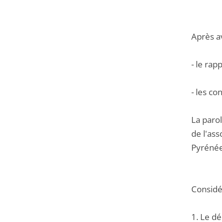
Après a
- le ra
- les co
La paro
de l'ass
Pyrénées
Considér
1. Le dé