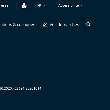
resse
FR
Accessibilité
cations & colloques
Vos démarches
Ouvrir
la
modale
de
recherche
ECHR:2020:428691.20201014