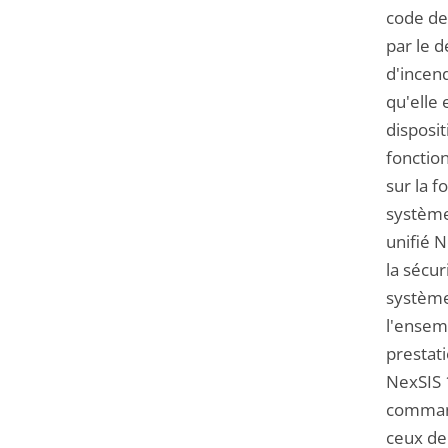
code de 
par le 
d'incend
qu'elle
disposit
fonction
sur la f
système
unifié 
la sécur
système
l'ensemb
prestat
NexSIS 1
command
ceux de