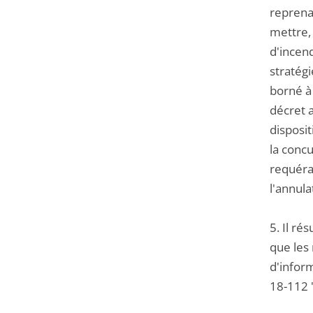
reprenan
mettre,
d'incend
stratég
borné à 
décret 
disposit
la concu
requéra
l'annula
5. Il ré
que les
d'infor
18-112 