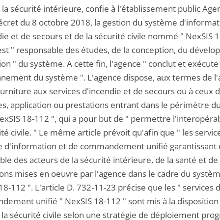
la sécurité intérieure, confie à l'établissement public Age
décret du 8 octobre 2018, la gestion du système d'inform
ie et de secours et de la sécurité civile nommé " NexSIS 18
 est " responsable des études, de la conception, du dével
ion " du système. A cette fin, l'agence " conclut et exécut
nement du système ". L'agence dispose, aux termes de l'art
ourniture aux services d'incendie et de secours ou à ceux de
s, application ou prestations entrant dans le périmètr
NexSIS 18-112 ", qui a pour but de " permettre l'interopér
ité civile. " Le même article prévoit qu'afin que " les serv
 d'information et de commandement unifié garantissant 
le des acteurs de la sécurité intérieure, de la santé et d
ions mises en oeuvre par l'agence dans le cadre du syst
8-112 ". L'article D. 732-11-23 précise que les " services
ement unifié " NexSIS 18-112 " sont mis à la disposition 
 la sécurité civile selon une stratégie de déploiement pro