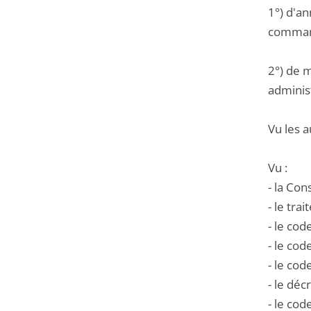
1°) d'a
commande
2°) de m
administ
Vu les a
Vu :
- la Cons
- le tra
- le co
- le cod
- le cod
- le déc
- le cod