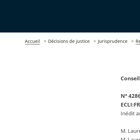
Accueil
Décisions de justice
Jurisprudence
R
Passer
Passer
Conseil
la
la
navigation
navigation
N° 428
de
de
ECLI:F
l'article
l'article
Inédit a
pour
pour
arriver
arriver
M. Laur
après
avant
M. Laur