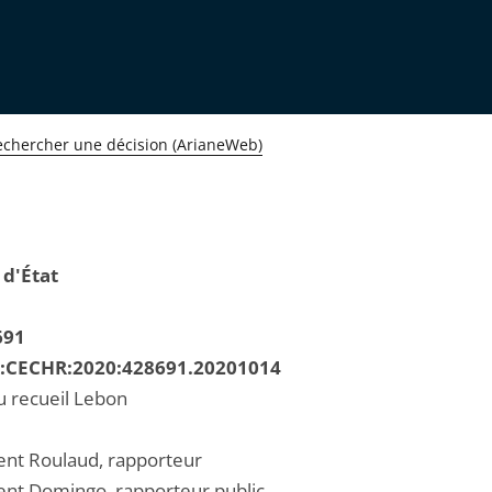
echercher une décision (ArianeWeb)
 d'État
691
R:CECHR:2020:428691.20201014
u recueil Lebon
ent Roulaud, rapporteur
ent Domingo, rapporteur public