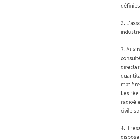
définies
2. L'ass
industr
3. Aux t
consult
directem
quantita
matière 
Les règ
radioél
civile s
4. Il re
dispose 