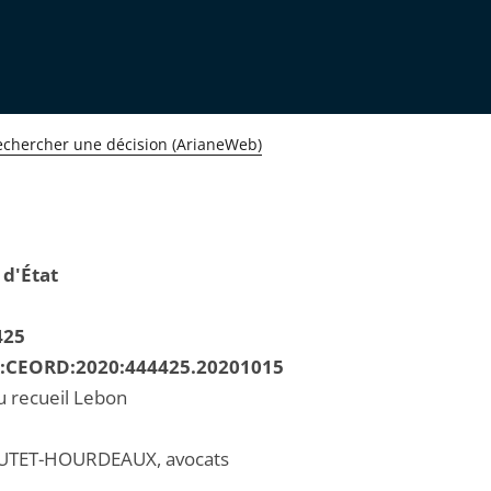
echercher une décision (ArianeWeb)
 d'État
425
R:CEORD:2020:444425.20201015
u recueil Lebon
UTET-HOURDEAUX, avocats