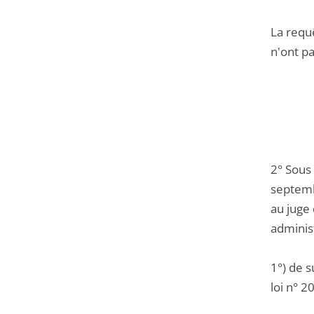
La requê
n'ont pa
2° Sous
septemb
au juge 
administ
1°) de s
loi n° 2