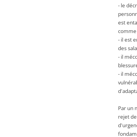
- le déc
personn
est ent
comme v
- il est
des sala
- il méc
blessure
- il méc
vulnéra
d'adapta
Par un m
rejet de
d'urgenc
fondame