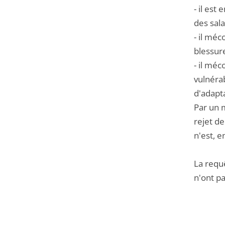
- il est
des sala
- il méc
blessure
- il méc
vulnéra
d'adapta
Par un m
rejet de
n'est, e
La requê
n'ont pa