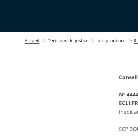
Accueil
Décisions de justice
Jurisprudence
R
Passer
Passer
Conseil
la
la
navigation
navigation
N° 444
de
de
ECLI:F
l'article
l'article
Inédit a
pour
pour
arriver
arriver
SCP BO
après
avant