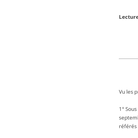
Lecture
Vu les 
1° Sous
septemb
référés 