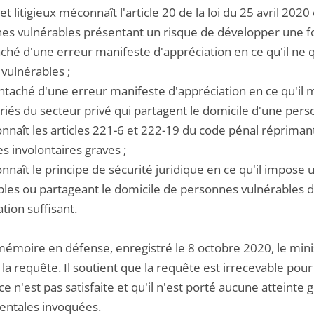
ret litigieux méconnaît l'article 20 de la loi du 25 avril 2020
es vulnérables présentant un risque de développer une fo
aché d'une erreur manifeste d'appréciation en ce qu'il ne 
ulnérables ;
 entaché d'une erreur manifeste d'appréciation en ce qu'il
riés du secteur privé qui partagent le domicile d'une pers
onnaît les articles 221-6 et 222-19 du code pénal répriman
s involontaires graves ;
onnaît le principe de sécurité juridique en ce qu'il impose
bles ou partageant le domicile de personnes vulnérables dè
tion suffisant.
émoire en défense, enregistré le 8 octobre 2020, le minist
 la requête. Il soutient que la requête est irrecevable pour 
e n'est pas satisfaite et qu'il n'est porté aucune atteinte
ntales invoquées.