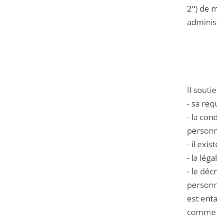
2°) de m
administ
Il souti
- sa req
- la co
personn
- il exi
- la lég
- le déc
personn
est ent
comme v