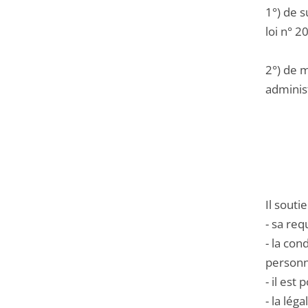
1°) de s
loi n° 2
2°) de m
administ
Il souti
- sa req
- la co
personn
- il est
- la lég