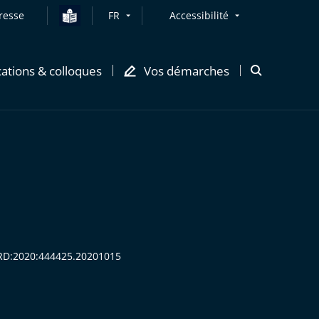
resse
FR
Accessibilité
cations & colloques
Vos démarches
Ouvrir
la
modale
de
recherche
EORD:2020:444425.20201015