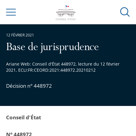
Ouvrir
Menu
la
modal
12 FÉVRIER 2021
de
reche
Base de jurisprudence
Ariane Web: Conseil d'État 448972, lecture du 12 février
2021, ECLI:FR:CEORD:2021:448972.20210212
Décision n° 448972
Conseil d'État
N° 448972