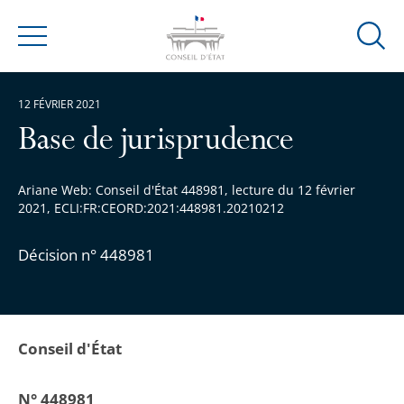
Ouvrir
Menu
la
modal
12 FÉVRIER 2021
de
reche
Base de jurisprudence
Ariane Web: Conseil d'État 448981, lecture du 12 février
2021, ECLI:FR:CEORD:2021:448981.20210212
Décision n° 448981
Conseil d'État
N° 448981