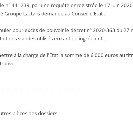
le n° 441239, par une requête enregistrée le 17 juin 2020 
té Groupe Lactalis demande au Conseil d'Etat :
nuler pour excès de pouvoir le décret n° 2020-363 du 27 mars
it et des viandes utilisés en tant qu'ingrédient ;
ettre à la charge de l'Etat la somme de 6 000 euros au titre
rative.
.....................................................................
utres pièces des dossiers ;