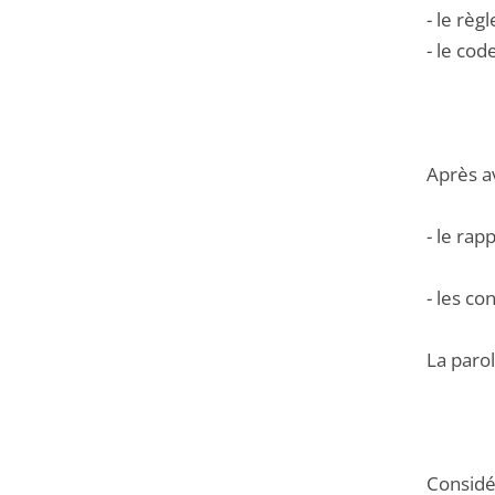
- le rè
- le co
Après a
- le ra
- les c
La parol
Considér