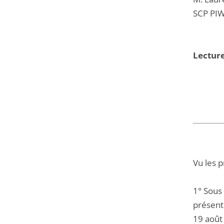
SCP PIW
Lectur
Vu les 
1° Sous 
présent
19 août 