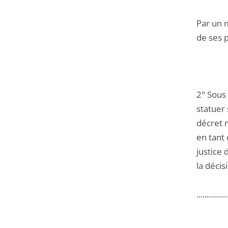
Par un 
de ses 
2° Sous 
statuer 
décret n
en tant 
justice 
la décis
...............