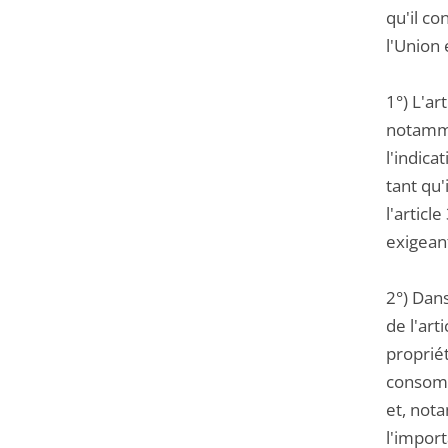
qu'il co
l'Union
1°) L'a
notamme
l'indica
tant qu
l'artic
exigean
2°) Dan
de l'art
propriét
consomm
et, not
l'impor