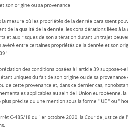
et son origine ou sa provenance '
s la mesure où les propriétés de la denrée paraissent pouv
ent de la qualité de la denrée, les considérations liées à l
ts et aux risques de son altération durant un trajet peuven
n avéré entre certaines propriétés de la denrée et son ori
 39 '
préciation des conditions posées à l'article 39 suppose-t-
tant uniques du fait de son origine ou de sa provenance 
 ou de cette provenance et, dans ce dernier cas, nonobstan
nementales applicables au sein de l'Union européenne, la 
e plus précise qu'une mention sous la forme " UE " ou " hor
arrêt C-485/18 du 1er octobre 2020, la Cour de justice de
ns.