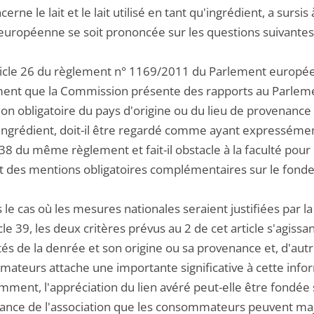
ncerne le lait et le lait utilisé en tant qu'ingrédient, a surs
 européenne se soit prononcée sur les questions suivantes
rticle 26 du règlement n° 1169/2011 du Parlement européen
nt que la Commission présente des rapports au Parleme
tion obligatoire du pays d'origine ou du lieu de provenance po
'ingrédient, doit-il être regardé comme ayant expresséme
le 38 du même règlement et fait-il obstacle à la faculté p
t des mentions obligatoires complémentaires sur le fondem
s le cas où les mesures nationales seraient justifiées par
icle 39, les deux critères prévus au 2 de cet article s'agissa
és de la denrée et son origine ou sa provenance et, d'autr
ateurs attache une importante significative à cette infor
amment, l'appréciation du lien avéré peut-elle être fondée
tance de l'association que les consommateurs peuvent majo