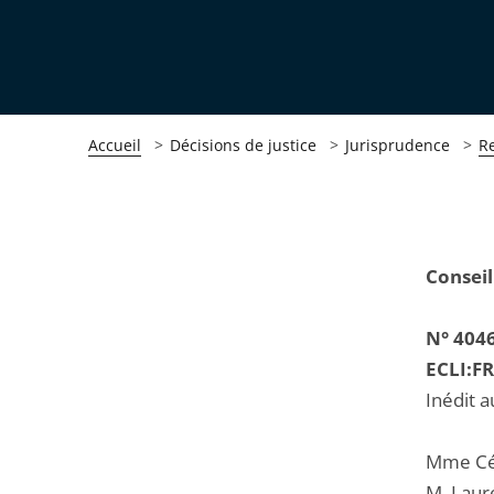
Accueil
Décisions de justice
Jurisprudence
R
Passer
Passer
Conseil
la
la
navigation
navigation
N° 404
de
de
ECLI:F
l'article
l'article
Inédit a
pour
pour
arriver
arriver
Mme Céc
après
avant
M. Laur