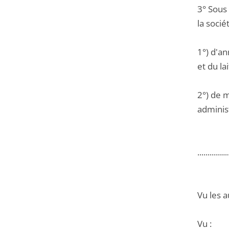
3° Sous 
la socié
1°) d'an
et du la
2°) de m
administ
...............
Vu les a
Vu :