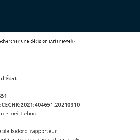
echercher une décision (ArianeWeb)
 d'État
651
R:CECHR:2021:404651.20210310
u recueil Lebon
ile Isidoro, rapporteur
ent Cytermann, rapporteur public