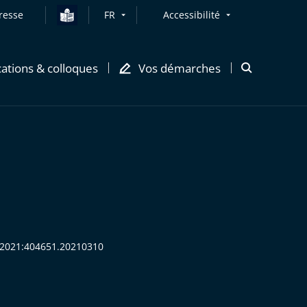
resse
FR
Accessibilité
cations & colloques
Vos démarches
Ouvrir
la
modale
de
recherche
R:2021:404651.20210310