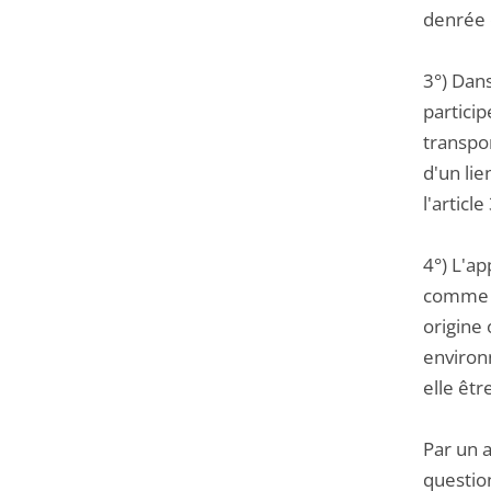
denrée 
3°) Dan
particip
transpor
d'un lie
l'article
4°) L'ap
comme é
origine
environ
elle êtr
Par un 
questio