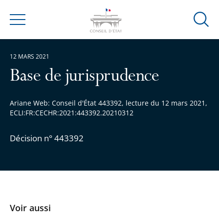
Ouvrir
Menu
la
modal
12 MARS 2021
de
reche
Base de jurisprudence
Ariane Web: Conseil d'État 443392, lecture du 12 mars 2021,
ECLI:FR:CECHR:2021:443392.20210312
Décision n° 443392
Voir aussi