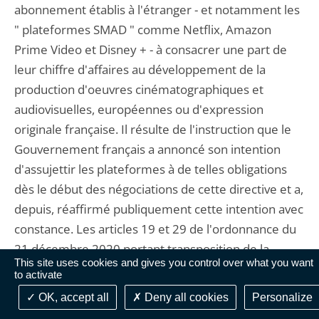
abonnement établis à l'étranger - et notamment les
" plateformes SMAD " comme Netflix, Amazon
Prime Video et Disney + - à consacrer une part de
leur chiffre d'affaires au développement de la
production d'oeuvres cinématographiques et
audiovisuelles, européennes ou d'expression
originale française. Il résulte de l'instruction que le
Gouvernement français a annoncé son intention
d'assujettir les plateformes à de telles obligations
dès le début des négociations de cette directive et a,
depuis, réaffirmé publiquement cette intention avec
constance. Les articles 19 et 29 de l'ordonnance du
21 décembre 2020 portant transposition de la
This site uses cookies and gives you control over what you want
directive (UE) 2018/1808 du Parlement européen et
to activate
du Conseil du 14 novembre 2018 modifiant la
OK, accept all
Deny all cookies
Personalize
directive 2010/13/UE visant à la coordination de