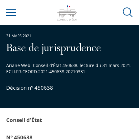
Ouvrir
Menu
la
modal
31 MARS 2021
de
reche
Base de jurisprudence
Ariane Web: Conseil d'État 450638, lecture du 31 mars 2021,
ECLI:FR:CEORD:2021:450638.20210331
Décision n° 450638
Conseil d'État
N° 450638