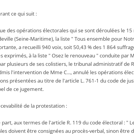
ant ce qui suit :
issue des opérations électorales qui se sont déroulées l
eville (Seine-Maritime), la liste " Tous ensemble pour No
rtante, a recueilli 940 voix, soit 50,43 % des 1 864 suffra
s exprimés, à la liste " Osez le renouveau " conduite par M.
par plusieurs de ses colistiers, le tribunal administratif
mis l'intervention de Mme C..., annulé les opérations éle
ons présentées au titre de l'article L. 761-1 du code de just
pel de ce jugement.
ecevabilité de la protestation :
 part, aux termes de l'article R. 119 du code électoral : "
les doivent être consignées au procès-verbal, sinon être dé