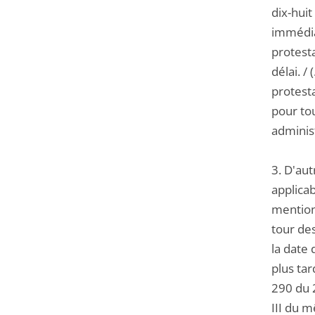
dix-huit
immédiat
protest
délai. / 
protesta
pour tou
administ
3. D'aut
applicab
mention
tour des
la date
plus tar
290 du 
III du m