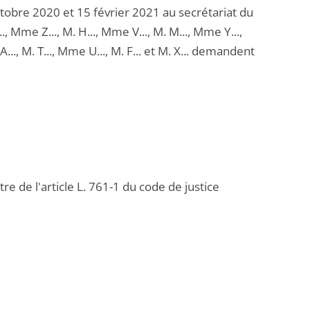
tobre 2020 et 15 février 2021 au secrétariat du
, Mme Z..., M. H..., Mme V..., M. M..., Mme Y...,
A..., M. T..., Mme U..., M. F... et M. X... demandent
re de l'article L. 761-1 du code de justice