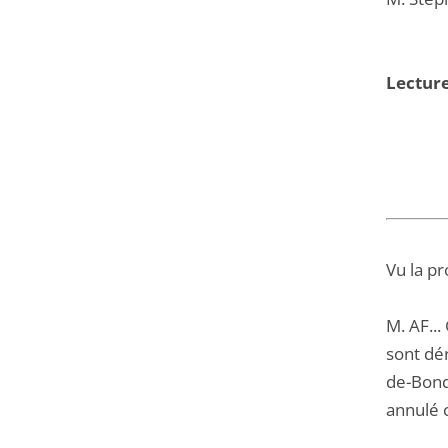
Lecture
Vu la pr
M. AF...
sont dé
de-Bond
annulé 