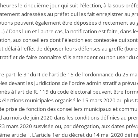
 heures le cinquième jour qui suit l'élection, à la sous-préf
ement adressées au préfet qui les fait enregistrer au gref
ations peuvent également être déposées directement au gr
(...) / Dans l'un et l'autre cas, la notification est faite, dans
tion, aux conseillers dont l'élection est contestée qui so
t délai à l'effet de déposer leurs défenses au greffe (bur
ratif et de faire connaître s'ils entendent ou non user du 
re part, le 3° du II de l'article 15 de l'ordonnance du 25 
les devant les juridictions de l'ordre administratif a prévu
nés à l'article R. 119 du code électoral peuvent être form
 élections municipales organisé le 15 mars 2020 au plus ta
 de prise de fonction des conseillers municipaux et commun
d au mois de juin 2020 dans les conditions définies au premie
23 mars 2020 susvisée ou, par dérogation, aux dates pr
ême article ". L'article 1er du décret du 14 mai 2020 défin