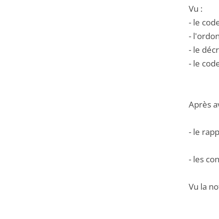
Vu :
- le cod
- l'ord
- le dé
- le co
Après a
- le rap
- les co
Vu la no