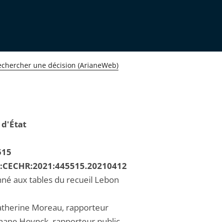
echercher une décision (ArianeWeb)
 d'État
515
R:CECHR:2021:445515.20210412
né aux tables du recueil Lebon
herine Moreau, rapporteur
hane Hoynck, rapporteur public