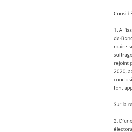
Considér
1. A l'
de-Bond
maire so
suffrage
rejoint 
2020, ad
conclusi
font ap
Sur la r
2. D'une
électora