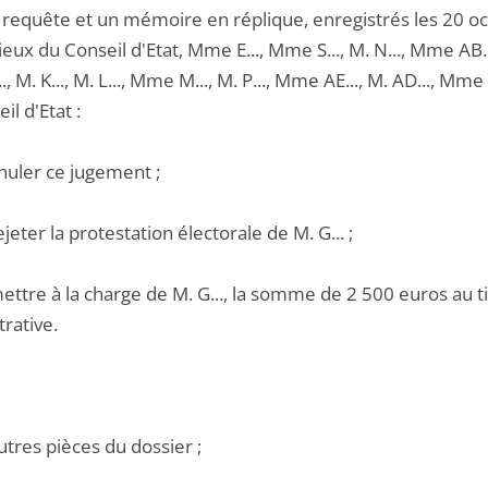
 requête et un mémoire en réplique, enregistrés les 20 oc
eux du Conseil d'Etat, Mme E..., Mme S..., M. N..., Mme AB...
, M. K..., M. L..., Mme M..., M. P..., Mme AE..., M. AD..., Mme 
il d'Etat :
nuler ce jugement ;
ejeter la protestation électorale de M. G... ;
ettre à la charge de M. G..., la somme de 2 500 euros au tit
rative.
utres pièces du dossier ;