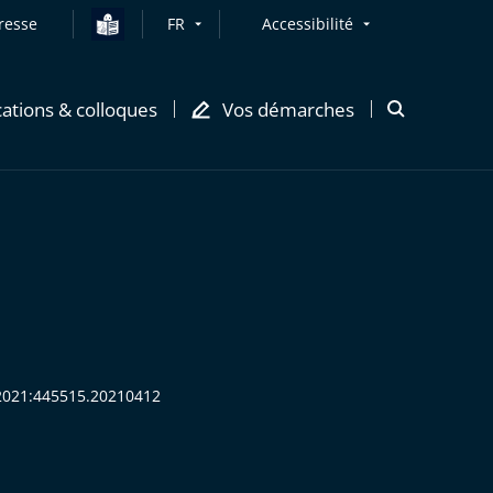
resse
FR
Accessibilité
cations & colloques
Vos démarches
Ouvrir
la
modale
de
recherche
R:2021:445515.20210412