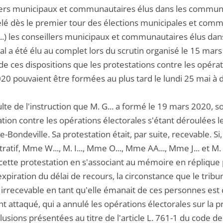
lers municipaux et communautaires élus dans les commune
lé dès le premier tour des élections municipales et comm
(...) les conseillers municipaux et communautaires élus da
l a été élu au complet lors du scrutin organisé le 15 mars
de ces dispositions que les protestations contre les opéra
20 pouvaient être formées au plus tard le lundi 25 mai à d
sulte de l'instruction que M. G... a formé le 19 mars 2020, so
ation contre les opérations électorales s'étant déroulée
Bondeville. Sa protestation était, par suite, recevable. Si, 
ratif, Mme W..., M. I..., Mme O..., Mme AA..., Mme J... et M. D
 cette protestation en s'associant au mémoire en réplique p
expiration du délai de recours, la circonstance que le tribun
rrecevable en tant qu'elle émanait de ces personnes est d
 attaqué, qui a annulé les opérations électorales sur la pr
lusions présentées au titre de l'article L. 761-1 du code de