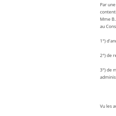
Par une
contenti
Mme B...
au Conse
1°) d'an
2°) de r
3°) de m
administ
Vu les a