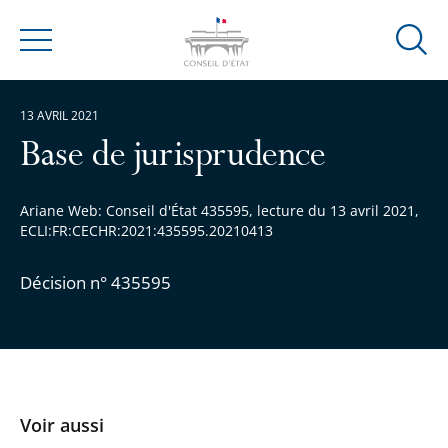
Ouvrir
Menu
la
modal
13 AVRIL 2021
de
reche
Base de jurisprudence
Ariane Web: Conseil d'État 435595, lecture du 13 avril 2021,
ECLI:FR:CECHR:2021:435595.20210413
Décision n° 435595
Voir aussi