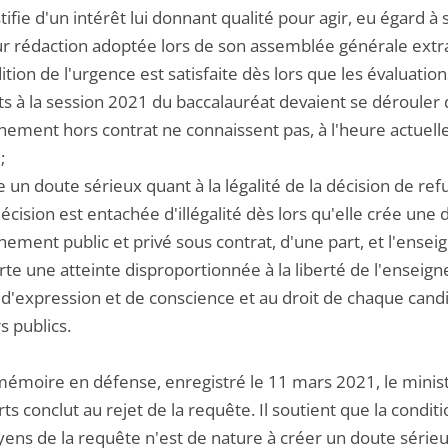
ustifie d'un intérêt lui donnant qualité pour agir, eu égard à 
ur rédaction adoptée lors de son assemblée générale extra
dition de l'urgence est satisfaite dès lors que les évaluati
ts à la session 2021 du baccalauréat devaient se dérouler
nement hors contrat ne connaissent pas, à l'heure actuelle,
;
ste un doute sérieux quant à la légalité de la décision de ref
décision est entachée d'illégalité dès lors qu'elle crée une
nement public et privé sous contrat, d'une part, et l'ensei
orte une atteinte disproportionnée à la liberté de l'enseign
s d'expression et de conscience et au droit de chaque cand
s publics.
mémoire en défense, enregistré le 11 mars 2021, le ministr
ts conclut au rejet de la requête. Il soutient que la condit
ns de la requête n'est de nature à créer un doute sérieux 