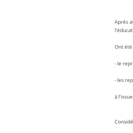
Après av
l'éducat
Ont été
- le rep
- les re
à l'issu
Considér