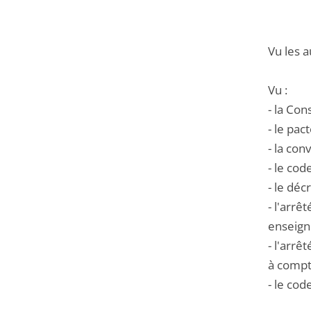
Vu les a
Vu :
- la Co
- le pac
- la co
- le cod
- le déc
- l'arrê
enseign
- l'arrê
à compt
- le cod