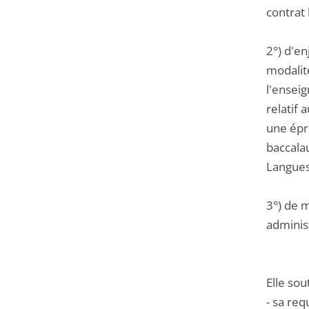
contrat 
2°) d'en
modalit
l'ensei
relatif 
une épr
baccalau
Langues 
3°) de m
administ
Elle sou
- sa req