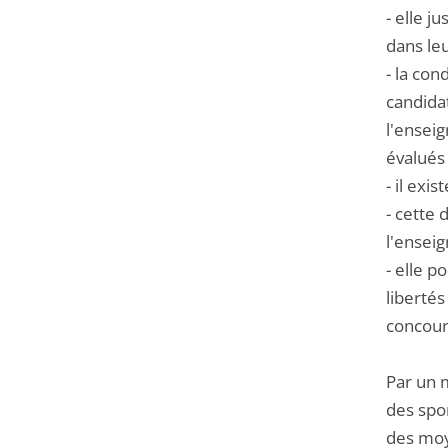
- elle j
dans le
- la con
candida
l'enseig
évalués 
- il exi
- cette 
l'enseig
- elle p
liberté
concour
Par un 
des spor
des moye