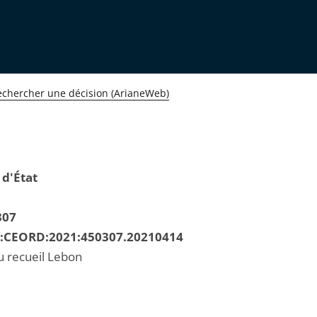
echercher une décision (ArianeWeb)
 d'État
307
R:CEORD:2021:450307.20210414
u recueil Lebon