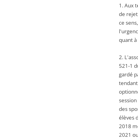
1. Aux t
de rejet
ce sens,
l'urgenc
quant à 
2. L'ass
521-1 du
gardé pa
tendant
optionne
session 
des spo
élèves 
2018 mod
2021 ou,