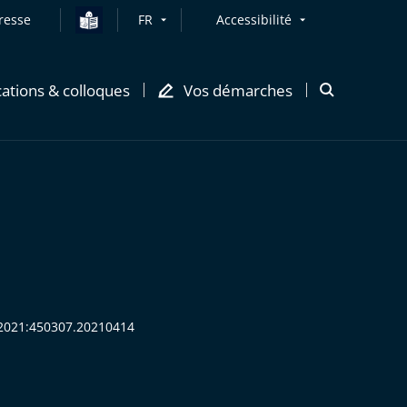
resse
FR
Accessibilité
cations & colloques
Vos démarches
Ouvrir
la
modale
de
recherche
D:2021:450307.20210414