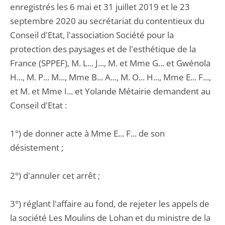
enregistrés les 6 mai et 31 juillet 2019 et le 23
septembre 2020 au secrétariat du contentieux du
Conseil d'Etat, l'association Société pour la
protection des paysages et de l'esthétique de la
France (SPPEF), M. L... J..., M. et Mme G... et Gwénola
H..., M. P... M..., Mme B... A..., M. O... H..., Mme E... F...,
et M. et Mme I... et Yolande Métairie demandent au
Conseil d'Etat :
1°) de donner acte à Mme E... F... de son
désistement ;
2°) d'annuler cet arrêt ;
3°) réglant l'affaire au fond, de rejeter les appels de
la société Les Moulins de Lohan et du ministre de la