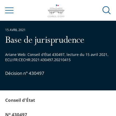
Ouvrir
Menu
la
modal
15 AVRIL 2021
de
reche
Base de jurisprudence
Ariane Web: Conseil d'État 430497, lecture du 15 avril 2021,
ECLI:FR:CECHR:2021:430497.20210415
Décision n° 430497
Conseil d'État
N° 430497