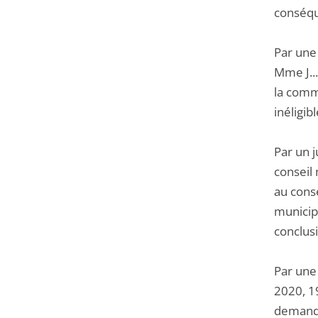
conséqu
Par une 
Mme J...
la comm
inéligibl
Par un 
conseil
au cons
municipa
conclus
Par une
2020, 1
demande