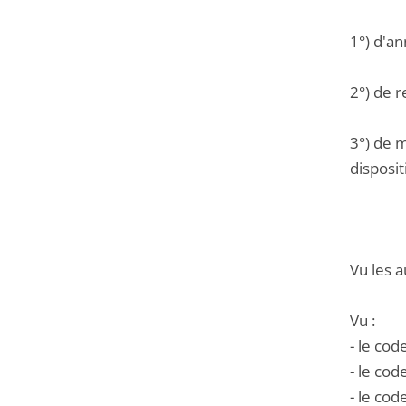
1°) d'an
2°) de re
3°) de m
disposit
Vu les a
Vu :
- le cod
- le cod
- le co