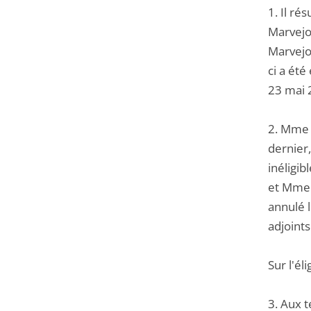
1. Il ré
Marvejo
Marvejol
ci a été
23 mai 2
2. Mme 
dernier,
inéligib
et Mme 
annulé 
adjoints
Sur l'él
3. Aux t