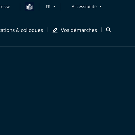
resse
FR
Accessibilité
cations & colloques
Vos démarches
Ouvrir
la
modale
de
recherche