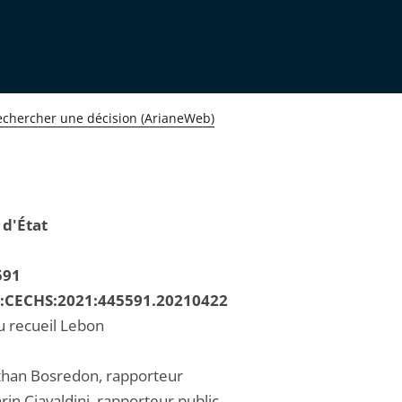
echercher une décision (ArianeWeb)
 d'État
591
R:CECHS:2021:445591.20210422
u recueil Lebon
than Bosredon, rapporteur
in Ciavaldini, rapporteur public