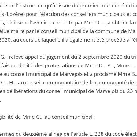
sulte de l'instruction qu'à l'issue du premier tour des élec
ls (Lozère) pour l'élection des conseillers municipaux et
s, bâtissons l'avenir ", conduite par Mme G..., a obtenu la
 élue maire par le conseil municipal de la commune de Mar
020, au cours de laquelle il a également été procédé à l'él
G... relève appel du jugement du 2 septembre 2020 du tri
 faisant droit à des protestations de Mme D... P..., Mme L..., 
le au conseil municipal de Marvejols et a proclamé Mme B.
C... H... au conseil communautaire de la communauté de 
les délibérations du conseil municipal de Marvejols du 23 
.
igibilité de Mme G... au conseil municipal :
ermes du deuxième alinéa de l'article L. 228 du code élector