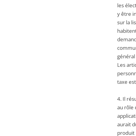
les élec
y être i
sur la l
habitent
demande 
commune,
général 
Les art
personne
taxe est
4. Il ré
au rôle 
applicat
aurait d
produit