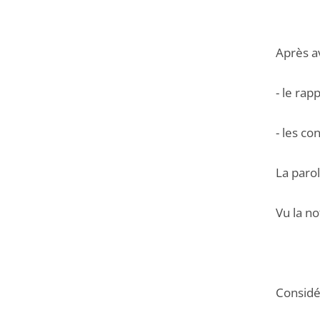
Après a
- le rap
- les co
La paro
Vu la no
Considér