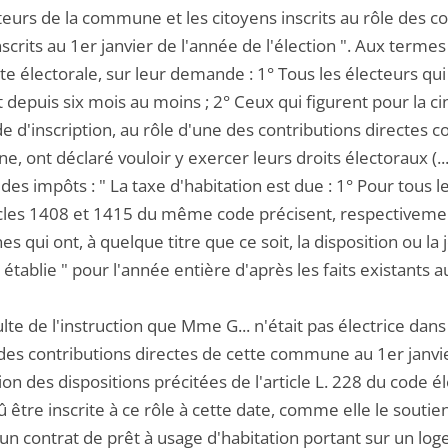
teurs de la commune et les citoyens inscrits au rôle des con
nscrits au 1er janvier de l'année de l'élection ". Aux termes
iste électorale, sur leur demande : 1° Tous les électeurs q
 depuis six mois au moins ; 2° Ceux qui figurent pour la ci
d'inscription, au rôle d'une des contributions directes co
 ont déclaré vouloir y exercer leurs droits électoraux (...
des impôts : " La taxe d'habitation est due : 1° Pour tous les
icles 1408 et 1415 du même code précisent, respectivement
s qui ont, à quelque titre que ce soit, la disposition ou l
 établie " pour l'année entière d'après les faits existants a
sulte de l'instruction que Mme G... n'était pas électrice da
des contributions directes de cette commune au 1er janvier
ion des dispositions précitées de l'article L. 228 du code é
û être inscrite à ce rôle à cette date, comme elle le soutie
 un contrat de prêt à usage d'habitation portant sur un l