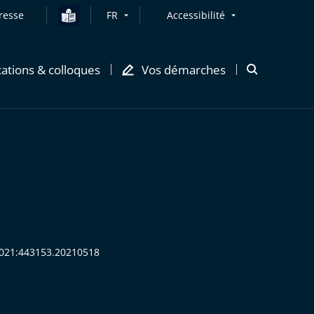
resse
FR
Accessibilité
cations & colloques
Vos démarches
Ouvrir
la
modale
de
recherche
:2021:443153.20210518