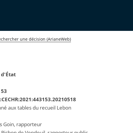
echercher une décision (ArianeWeb)
 d'État
153
R:CECHR:2021:443153.20210518
né aux tables du recueil Lebon
is Goin, rapporteur
 Pichon de Vendeuil, rapporteur public