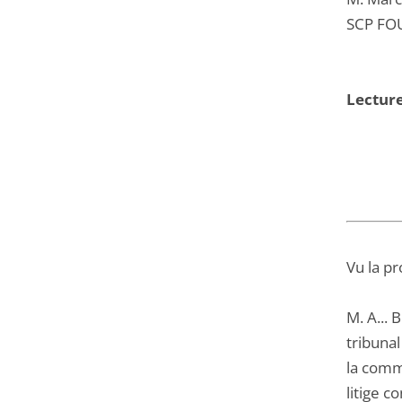
SCP FOU
Lectur
Vu la pr
M. A... 
tribunal
la comm
litige 