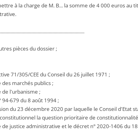
ettre à la charge de M. B... la somme de 4 000 euros au titr
rative.
.....................................................................
utres pièces du dossier ;
ective 71/305/CEE du Conseil du 26 juillet 1971 ;
e des marchés publics ;
e de l'urbanisme ;
 n° 94-679 du 8 août 1994 ;
ision du 23 décembre 2020 par laquelle le Conseil d'Etat s
constitutionnel la question prioritaire de constitutionnalité
de de justice administrative et le décret n° 2020-1406 du 