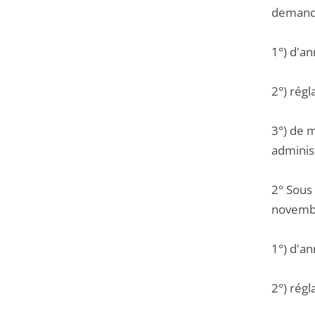
demande
1°) d'an
2°) régl
3°) de m
administ
2° Sous
novembr
1°) d'an
2°) régl