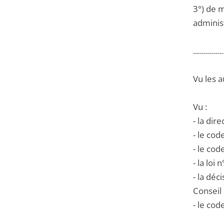
3°) de m
administ
...............
Vu les a
Vu :
- la dir
- le cod
- le cod
- la loi
- la déc
Conseil 
- le co