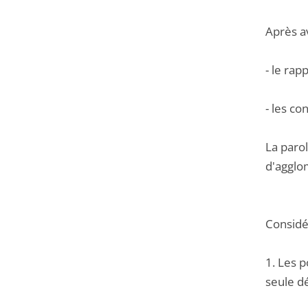
Après a
- le rap
- les co
La paro
d'agglom
Considér
1. Les p
seule dé