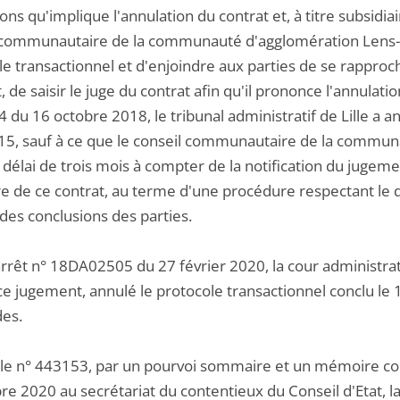
ions qu'implique l'annulation du contrat et, à titre subsidiai
 communautaire de la communauté d'agglomération Lens-Li
e transactionnel et d'enjoindre aux parties de se rapproch
, de saisir le juge du contrat afin qu'il prononce l'annulat
du 16 octobre 2018, le tribunal administratif de Lille a a
15, sauf à ce que le conseil communautaire de la commun
délai de trois mois à compter de la notification du jugeme
e de ce contrat, au terme d'une procédure respectant le dro
des conclusions des parties.
rrêt n° 18DA02505 du 27 février 2020, la cour administrati
e jugement, annulé le protocole transactionnel conclu le 1
es.
 le n° 443153, par un pourvoi sommaire et un mémoire co
e 2020 au secrétariat du contentieux du Conseil d'Etat, 