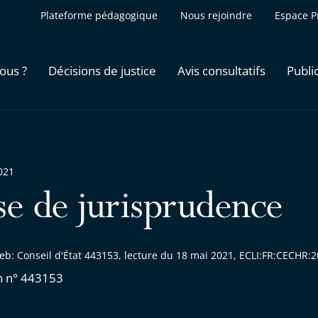
Plateforme pédagogique
Nous rejoindre
Espace P
ous ?
Décisions de justice
Avis consultatifs
Publi
021
se de jurisprudence
eb: Conseil d'État 443153, lecture du 18 mai 2021, ECLI:FR:CECHR
n n° 443153