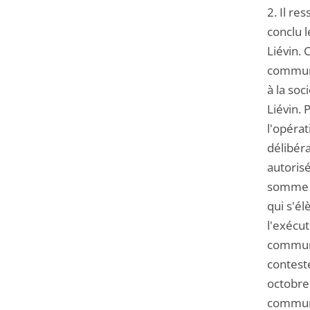
2. Il re
conclu 
Liévin. 
commune
à la soc
Liévin.
l'opéra
délibér
autorisé
somme é
qui s'é
l'exécut
communa
contesté
octobre 
communa