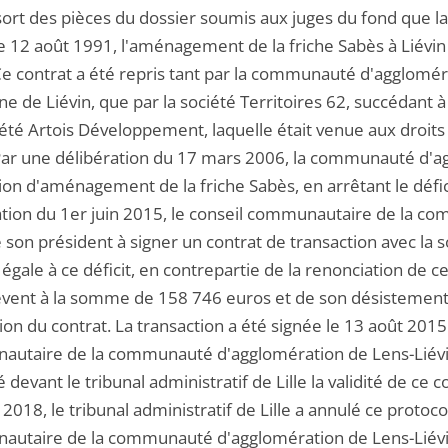
ssort des pièces du dossier soumis aux juges du fond que l
le 12 août 1991, l'aménagement de la friche Sabès à Liévin
Ce contrat a été repris tant par la communauté d'aggloméra
 de Liévin, que par la société Territoires 62, succédant à
iété Artois Développement, laquelle était venue aux droits
 Par une délibération du 17 mars 2006, la communauté d'ag
tion d'aménagement de la friche Sabès, en arrêtant le déf
ation du 1er juin 2015, le conseil communautaire de la c
 son président à signer un contrat de transaction avec la s
gale à ce déficit, en contrepartie de la renonciation de c
lèvent à la somme de 158 746 euros et de son désistement 
ion du contrat. La transaction a été signée le 13 août 2015.
utaire de la communauté d'agglomération de Lens-Liévin,
 devant le tribunal administratif de Lille la validité de ce
2018, le tribunal administratif de Lille a annulé ce protoco
utaire de la communauté d'agglomération de Lens-Liévin 